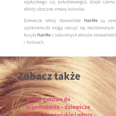
azjatyckiego czy południowego), dzięki czemu 
efekty uboczne zmiany kolorów.
Dziewicze włosy słowiańskie
HairMe
są cenio
użytkowniczki mogą cieszyć się niezrównanym
Kucyki
HairMe
z naturalnych włosów słowiańskic
i kolorach.
Zobacz także
Włosy gotowe do
przedłużania – dziewicze
włosy słowiańskie i włosy