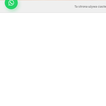
Ta strona używa ciast
Masz pytania?
Jesteśmy do Twojej dyspozy
22 648 14
Zadzwoń teraz:
Napisz:
sklep@hairme.pl