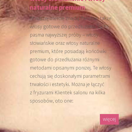
naturalne premium
W naszej ofercie znajdą Państwo także
włosy gotowe do przedłużania. Są to
pasma najwyższej próby – włosy
słowiańskie oraz włosy naturalne
premium, które posiadają końcówki
gotowe do przedłużania różnymi
metodami opisanymi poniżej. Te włosy
cechują się doskonałymi parametrami
trwałości i estetyki. Można je łączyć
z fryzurami Klientek salonu na kilka
sposobów, oto one:
więcej