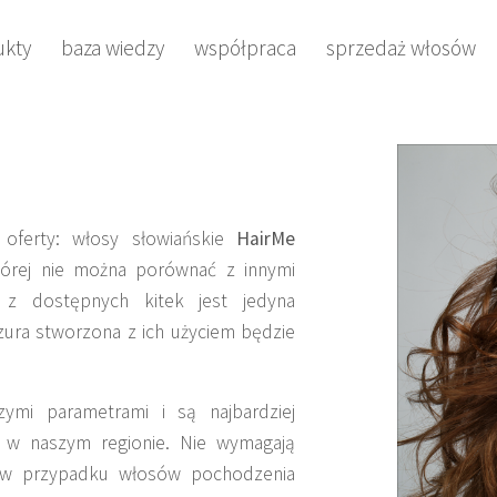
ukty
baza wiedzy
współpraca
sprzedaż włosów
 oferty: włosy słowiańskie
HairMe
tórej nie można porównać z innymi
 z dostępnych kitek jest jedyna
zura stworzona z ich użyciem będzie
zymi parametrami i są najbardziej
 w naszym regionie. Nie wymagają
ce w przypadku włosów pochodzenia