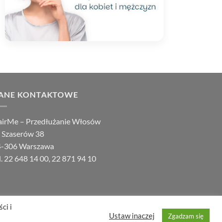
ANE KONTAKTOWE
irMe – Przedłużanie Włosów
. Szaserów 38
4-306 Warszawa
l.
22 648 14 00
,
22 871 94 10
ci i
Ustaw inaczej
Zgadzam się