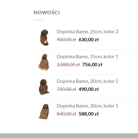
NOWOŚCI
Dopinka Bamo, 25cm, kolor 2
Pierwotna
Aktualna
900,00
zł
630,00
zł
cena
cena
wynosiła:
wynosi:
Dopinka Bamo, 25cm, kolor 1
900,00 zł.
630,00 zł.
Pierwotna
Aktualna
1.080,00
zł
756,00
zł
cena
cena
wynosiła:
wynosi:
Dopinka Bamo, 20cm, kolor 2
1.080,00 zł.
756,00 zł.
Pierwotna
Aktualna
700,00
zł
490,00
zł
cena
cena
wynosiła:
wynosi:
Dopinka Bamo, 20cm, kolor 1
700,00 zł.
490,00 zł.
Pierwotna
Aktualna
840,00
zł
588,00
zł
cena
cena
wynosiła:
wynosi:
840,00 zł.
588,00 zł.