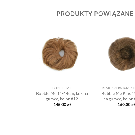
PRODUKTY POWIĄZANE
Dodaj
Dodaj
do listy
do listy
życzeń
życzeń
+
+
 ME
BUBBLE ME
 75g, kolor
Bubble Me 11-14cm, kok na
Bubble Me Plus 1
0
gumce, kolor #12
na gumce, kolor
00
zł
145,00
zł
160,00
zł