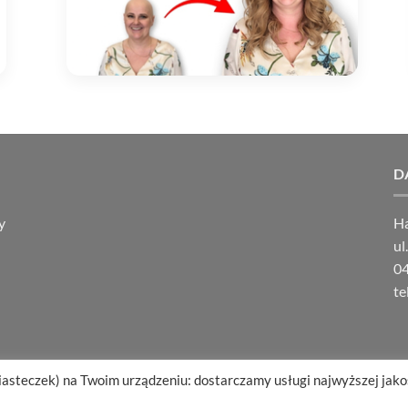
D
y
Ha
ul
0
te
iasteczek) na Twoim urządzeniu: dostarczamy usługi najwyższej jakoś
CJE