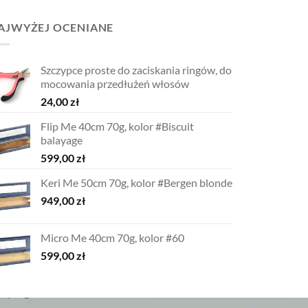
AJWYŻEJ OCENIANE
Szczypce proste do zaciskania ringów, do
mocowania przedłużeń włosów
24,00
zł
Flip Me 40cm 70g, kolor #Biscuit
balayage
599,00
zł
Keri Me 50cm 70g, kolor #Bergen blonde
949,00
zł
Micro Me 40cm 70g, kolor #60
599,00
zł