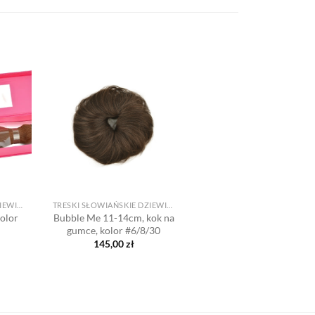
Dodaj
Dodaj
o listy
do listy
yczeń
życzeń
+
TRESKI SŁOWIAŃSKIE DZIEWICZE
TRESKI SŁOWIAŃSKIE DZIEWICZE
olor
Bubble Me 11-14cm, kok na
gumce, kolor #6/8/30
145,00
zł