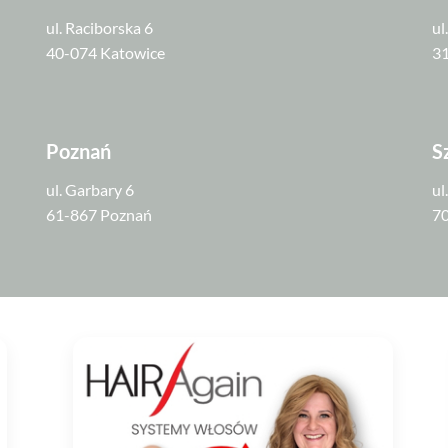
ul. Raciborska 6
ul
40-074 Katowice
3
Poznań
S
ul. Garbary 6
ul
61-867 Poznań
70