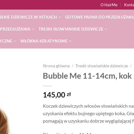
O HairMe
Kont
SKIE DZIEWICZE W KITKACH
GOTOWE PASMA DO PRZEDŁUŻANI
 PRZEDŁUŻANIA
TRESKI SŁOWIAŃSKIE DZIEWICZE
TYCZNE
WŁÓKNA KERATYNOWE
Strona główna
/
Treski słowiańskie dziewicze
/
Bubble Me 11-14cm, kok 
Dodaj
do
listy
145,00
zł
życzeń
Koczek dziewiczych włosów słowiańskich na e
uzyskania efektu bujnego upiętego koka. Gład
pomagają w uzyskaniu dobrze wyglądającej f