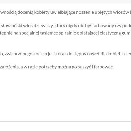
wnością docenią kobiety uwielbiające noszenie upiętych włosów i
 słowiański włos dziewiczy, który nigdy nie był farbowany czy 
pnie na specjalnej tasiemce spiralnie oplatającej elastyczną gumk
o, zwichrzonego koczka jest teraz dostępny nawet dla kobiet z cie
o założenia, a w razie potrzeby można go suszyć i farbować.