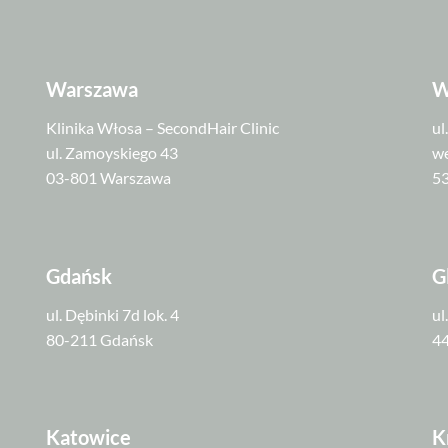
Warszawa
W
Klinika Włosa – SecondHair Clinic
ul
ul. Zamoyskiego 43
we
03-801 Warszawa
5
Gdańsk
G
ul. Dębinki 7d lok. 4
ul
80-211 Gdańsk
44
Katowice
K