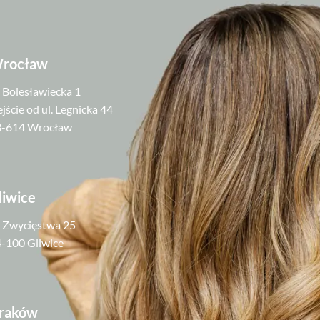
rocław
. Bolesławiecka 1
jście od ul. Legnicka 44
3-614 Wrocław
liwice
. Zwycięstwa 25
-100 Gliwice
raków