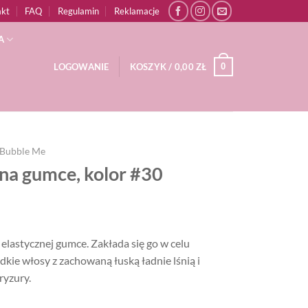
akt
FAQ
Regulamin
Reklamacje
A
0
LOGOWANIE
KOSZYK /
0,00
ZŁ
Bubble Me
na gumce, kolor #30
lastycznej gumce. Zakłada się go w celu
kie włosy z zachowaną łuską ładnie lśnią i
ryzury.