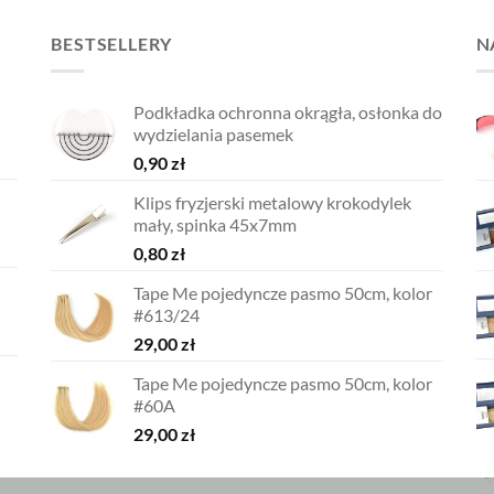
BESTSELLERY
N
Podkładka ochronna okrągła, osłonka do
wydzielania pasemek
0,90
zł
Klips fryzjerski metalowy krokodylek
mały, spinka 45x7mm
0,80
zł
Tape Me pojedyncze pasmo 50cm, kolor
#613/24
29,00
zł
Tape Me pojedyncze pasmo 50cm, kolor
#60A
29,00
zł