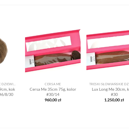
Dodaj
Dodaj
do listy
do listy
d
życzeń
życzeń
ż
+
+
TRESKI SŁOWIAŃSKIE DZIEWICZE
CERSA ME
9cm, kok
Cersa Me 35cm 75g, kolor
Lux Long Me 30cm, k
 #6/8/30
#30/14
#30
960,00
zł
1.250,00
zł