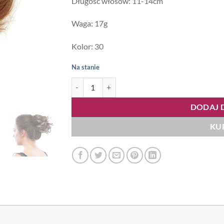
Długość włosów: 11-14cm
Waga: 17g
Kolor: 30
Na stanie
ilość Bubble Me 11-14cm, kok na gumce, kolor #
DODAJ 
KU