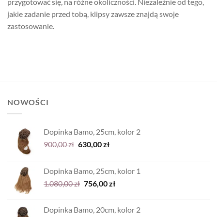
przygotować się, na różne okoliczności. Niezależnie od tego,
jakie zadanie przed tobą, klipsy zawsze znajdą swoje
zastosowanie.
NOWOŚCI
Dopinka Bamo, 25cm, kolor 2
Pierwotna
Aktualna
900,00
zł
630,00
zł
cena
cena
wynosiła:
wynosi:
Dopinka Bamo, 25cm, kolor 1
900,00 zł.
630,00 zł.
Pierwotna
Aktualna
1.080,00
zł
756,00
zł
cena
cena
wynosiła:
wynosi:
Dopinka Bamo, 20cm, kolor 2
1.080,00 zł.
756,00 zł.