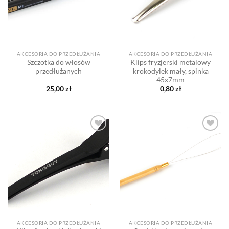
AKCESORIA DO PRZEDŁUŻANIA
AKCESORIA DO PRZEDŁUŻANIA
Szczotka do włosów
Klips fryzjerski metalowy
przedłużanych
krokodylek mały, spinka
45x7mm
25,00
zł
0,80
zł
Dodaj
Dodaj
do listy
do listy
życzeń
życzeń
AKCESORIA DO PRZEDŁUŻANIA
AKCESORIA DO PRZEDŁUŻANIA