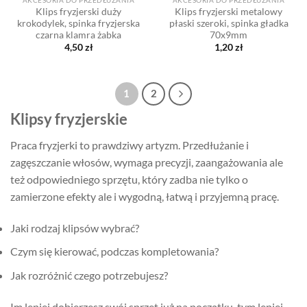
AKCESORIA DO PRZEDŁUŻANIA
AKCESORIA DO PRZEDŁUŻANIA
Klips fryzjerski duży
Klips fryzjerski metalowy
krokodylek, spinka fryzjerska
płaski szeroki, spinka gładka
czarna klamra żabka
70x9mm
4,50
zł
1,20
zł
1
2
Klipsy fryzjerskie
Praca fryzjerki to prawdziwy artyzm. Przedłużanie i
zagęszczanie włosów, wymaga precyzji, zaangażowania ale
też odpowiedniego sprzętu, który zadba nie tylko o
zamierzone efekty ale i wygodną, łatwą i przyjemną pracę.
Jaki rodzaj klipsów wybrać?
Czym się kierować, podczas kompletowania?
Jak rozróżnić czego potrzebujesz?
Im lepiej dobierzesz swój sprzęt już na początku, tym lepiej,