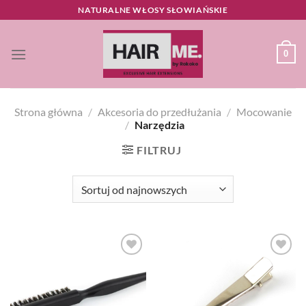
Przewiń
NATURALNE WŁOSY SŁOWIAŃSKIE
do
zawartości
0
Strona główna
/
Akcesoria do przedłużania
/
Mocowanie
/
Narzędzia
FILTRUJ
Dodaj
Dodaj
do listy
do listy
życzeń
życzeń