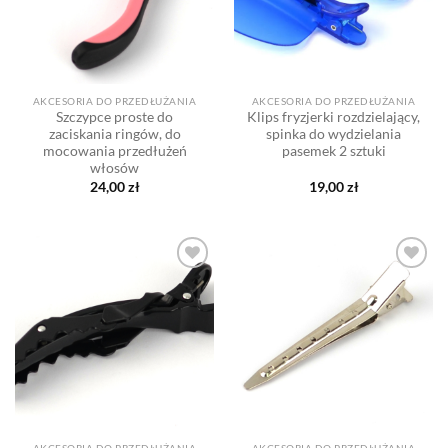
AKCESORIA DO PRZEDŁUŻANIA
AKCESORIA DO PRZEDŁUŻANIA
Szczypce proste do
Klips fryzjerki rozdzielający,
zaciskania ringów, do
spinka do wydzielania
mocowania przedłużeń
pasemek 2 sztuki
włosów
24,00
zł
19,00
zł
Dodaj
Dodaj
do listy
do listy
życzeń
życzeń