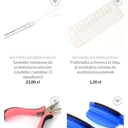
Dodaj
Dodaj
do listy
do listy
życzeń
życzeń
AKCESORIA DO PRZEDŁUŻANIA
AKCESORIA DO PRZEDŁUŻANIA
Szydełko metalowe do
Podkładka ochronna krótka,
przedłużania włosów
prostokątna osłonka do
(szydełko z pętelką i 3
wydzielania pasemek
zapadkami)
21,00
zł
1,20
zł
Dodaj
Dodaj
do listy
do listy
życzeń
życzeń