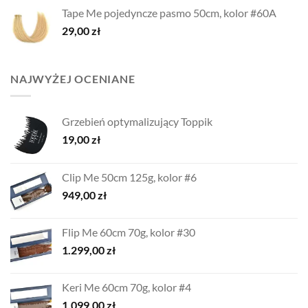
Tape Me pojedyncze pasmo 50cm, kolor #60A
29,00
zł
NAJWYŻEJ OCENIANE
Grzebień optymalizujący Toppik
19,00
zł
Clip Me 50cm 125g, kolor #6
949,00
zł
Flip Me 60cm 70g, kolor #30
1.299,00
zł
Keri Me 60cm 70g, kolor #4
1.099,00
zł