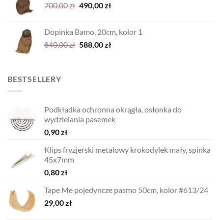
Pierwotna
Aktualna
700,00
zł
490,00
zł
cena
cena
wynosiła:
wynosi:
Dopinka Bamo, 20cm, kolor 1
700,00 zł.
490,00 zł.
Pierwotna
Aktualna
840,00
zł
588,00
zł
cena
cena
wynosiła:
wynosi:
840,00 zł.
588,00 zł.
BESTSELLERY
Podkładka ochronna okrągła, osłonka do
wydzielania pasemek
0,90
zł
Klips fryzjerski metalowy krokodylek mały, spinka
45x7mm
0,80
zł
Tape Me pojedyncze pasmo 50cm, kolor #613/24
29,00
zł