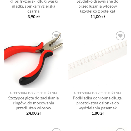
Klips fryzjerski długi wąski
Szydełko drewniane do
gładki, spinka fryzjerska
przedłużania włosów
czarna
(szydełko z pętelką)
3,90
zł
11,00
zł
Dodaj
Dodaj
do listy
do listy
życzeń
życzeń
AKCESORIA DO PRZEDŁUŻANIA
AKCESORIA DO PRZEDŁUŻANIA
Szczypce gięte do zaciskania
Podkładka ochronna długa,
ringów, do mocowania
prostokątna osłonka do
przedłużeń włosów
wydzielania pasemek
24,00
zł
1,80
zł