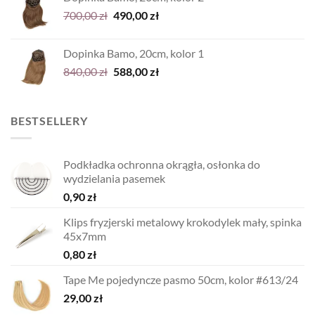
1.080,00 zł.
756,00 zł.
Pierwotna
Aktualna
700,00
zł
490,00
zł
cena
cena
wynosiła:
wynosi:
Dopinka Bamo, 20cm, kolor 1
700,00 zł.
490,00 zł.
Pierwotna
Aktualna
840,00
zł
588,00
zł
cena
cena
wynosiła:
wynosi:
840,00 zł.
588,00 zł.
BESTSELLERY
Podkładka ochronna okrągła, osłonka do
wydzielania pasemek
0,90
zł
Klips fryzjerski metalowy krokodylek mały, spinka
45x7mm
0,80
zł
Tape Me pojedyncze pasmo 50cm, kolor #613/24
29,00
zł