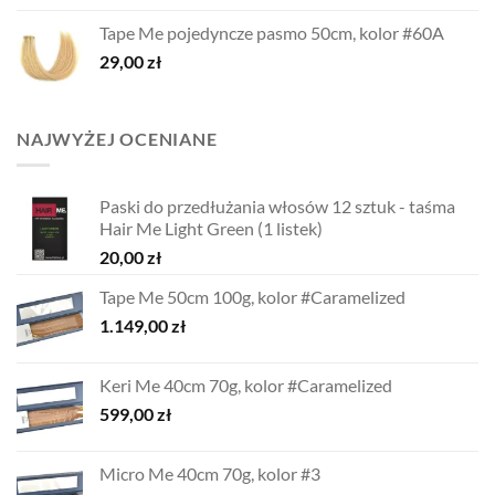
Tape Me pojedyncze pasmo 50cm, kolor #60A
29,00
zł
NAJWYŻEJ OCENIANE
Paski do przedłużania włosów 12 sztuk - taśma
Hair Me Light Green (1 listek)
20,00
zł
Tape Me 50cm 100g, kolor #Caramelized
1.149,00
zł
Keri Me 40cm 70g, kolor #Caramelized
599,00
zł
Micro Me 40cm 70g, kolor #3