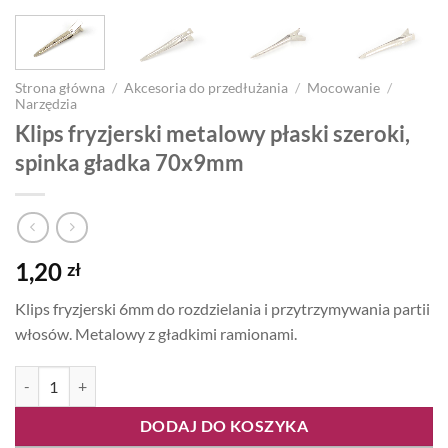
Strona główna
/
Akcesoria do przedłużania
/
Mocowanie
/
Narzędzia
Klips fryzjerski metalowy płaski szeroki,
spinka gładka 70x9mm
1,20
zł
Klips fryzjerski 6mm do rozdzielania i przytrzymywania partii
włosów. Metalowy z gładkimi ramionami.
ilość Klips fryzjerski metalowy płaski szeroki, spinka gładka 70x9mm
DODAJ DO KOSZYKA