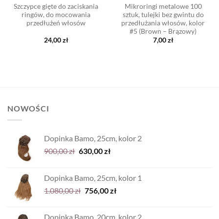
Szczypce gięte do zaciskania
Mikroringi metalowe 100
ringów, do mocowania
sztuk, tulejki bez gwintu do
przedłużeń włosów
przedłużania włosów, kolor
#5 (Brown – Brązowy)
24,00
zł
7,00
zł
NOWOŚCI
Dopinka Bamo, 25cm, kolor 2
Pierwotna
Aktualna
900,00
zł
630,00
zł
cena
cena
wynosiła:
wynosi:
Dopinka Bamo, 25cm, kolor 1
900,00 zł.
630,00 zł.
Pierwotna
Aktualna
1.080,00
zł
756,00
zł
cena
cena
wynosiła:
wynosi:
Dopinka Bamo, 20cm, kolor 2