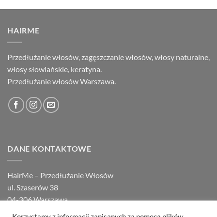
HAIRME
Przedłużanie włosów, zagęszczanie włosów, włosy naturalne,
włosy słowiańskie, keratyna.
Przedłużanie włosów Warszawa.
DANE KONTAKTOWE
HairMe – Przedłużanie Włosów
ul. Szaserów 38
04-306 Warszawa
tel.
22 648 14 00
,
22 871 94 10
Korzystamy z informacji zapisanych za pomocą plików