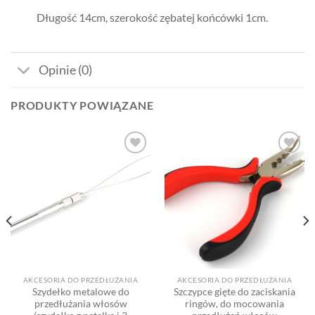
Długość 14cm, szerokość zębatej końcówki 1cm.
Opinie (0)
PRODUKTY POWIĄZANE
Dodaj
Dodaj
do listy
do listy
życzeń
życzeń
AKCESORIA DO PRZEDŁUŻANIA
AKCESORIA DO PRZEDŁUŻANIA
Szydełko metalowe do
Szczypce gięte do zaciskania
przedłużania włosów
ringów, do mocowania