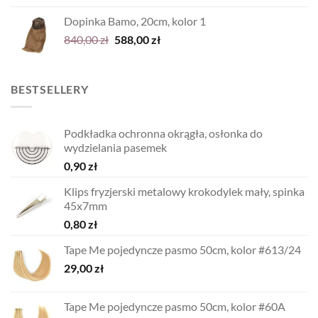
wynosiła:
wynosi:
Dopinka Bamo, 20cm, kolor 1
700,00 zł.
490,00 zł.
Pierwotna
Aktualna
840,00
zł
588,00
zł
cena
cena
wynosiła:
wynosi:
840,00 zł.
588,00 zł.
BESTSELLERY
Podkładka ochronna okrągła, osłonka do
wydzielania pasemek
0,90
zł
Klips fryzjerski metalowy krokodylek mały, spinka
45x7mm
0,80
zł
Tape Me pojedyncze pasmo 50cm, kolor #613/24
29,00
zł
Tape Me pojedyncze pasmo 50cm, kolor #60A