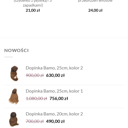
(szydełko z pętelką i 3
przedłużeń włosów
zapadkami)
21,00
zł
24,00
zł
NOWOŚCI
Dopinka Bamo, 25cm, kolor 2
Pierwotna
Aktualna
900,00
zł
630,00
zł
cena
cena
wynosiła:
wynosi:
Dopinka Bamo, 25cm, kolor 1
900,00 zł.
630,00 zł.
Pierwotna
Aktualna
1.080,00
zł
756,00
zł
cena
cena
wynosiła:
wynosi:
Dopinka Bamo, 20cm, kolor 2
1.080,00 zł.
756,00 zł.
Pierwotna
Aktualna
700,00
zł
490,00
zł
cena
cena