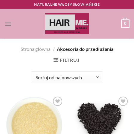
Przewiń
NATURALNE WŁOSY SŁOWIAŃSKIE
do
zawartości
0
Strona główna
/
Akcesoria do przedłużania
FILTRUJ
Dodaj
Dodaj
do listy
do listy
życzeń
życzeń