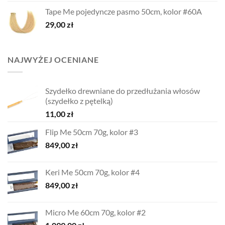
Tape Me pojedyncze pasmo 50cm, kolor #60A
29,00
zł
NAJWYŻEJ OCENIANE
Szydełko drewniane do przedłużania włosów
(szydełko z pętelką)
11,00
zł
Flip Me 50cm 70g, kolor #3
849,00
zł
Keri Me 50cm 70g, kolor #4
849,00
zł
Micro Me 60cm 70g, kolor #2