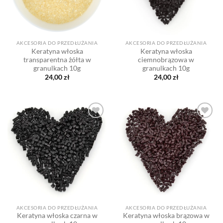
AKCESORIA DO PRZEDŁUŻANIA
AKCESORIA DO PRZEDŁUŻANIA
Keratyna włoska
Keratyna włoska
transparentna żółta w
ciemnobrązowa w
granulkach 10g
granulkach 10g
24,00
zł
24,00
zł
Dodaj
Dodaj
do listy
do listy
życzeń
życzeń
AKCESORIA DO PRZEDŁUŻANIA
AKCESORIA DO PRZEDŁUŻANIA
Keratyna włoska czarna w
Keratyna włoska brązowa w