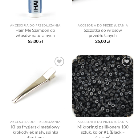
AKCESORIA DO PRZEDŁUŻANIA
AKCESORIA DO PRZEDŁUŻANIA
Hair Me Szampon do
Szczotka do włosów
włosów naturalnych
przedłużanych
55,00
zł
25,00
zł
Dodaj
Dodaj
do listy
do listy
życzeń
życzeń
AKCESORIA DO PRZEDŁUŻANIA
AKCESORIA DO PRZEDŁUŻANIA
Klips fryzjerski metalowy
Mikroringi z silikonem 100
krokodylek mały, spinka
sztuk, kolor #1 (Black –
45x7mm
Czarny)