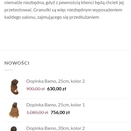
niemalże niezbędna, gdyż z pewnością klienci będą chcieli jej
przetestować. Granulki są więc niezbędnym wyposażeniem
każdego salonu, zajmującego się przedłużaniem
NOWOŚCI
Dopinka Bamo, 25cm, kolor 2
Pierwotna
Aktualna
900,00
zł
630,00
zł
cena
cena
wynosiła:
wynosi:
Dopinka Bamo, 25cm, kolor 1
900,00 zł.
630,00 zł.
Pierwotna
Aktualna
1.080,00
zł
756,00
zł
cena
cena
wynosiła:
wynosi:
Dopinka Bamo, 20cm, kolor 2
1.080,00 zł.
756,00 zł.