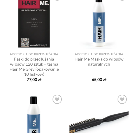
Dodaj
Dodaj
do listy
do listy
życzeń
życzeń
AKCESORIA DO PRZEDŁUŻANIA
AKCESORIA DO PRZEDŁUŻANIA
Paski do przedłużania
Hair Me Maska do włosów
włosów 120 sztuk – taśma
naturalnych
Hair Me Grey (opakowanie
10 listków)
77,00
zł
65,00
zł
Dodaj
Dodaj
do listy
do listy
życzeń
życzeń