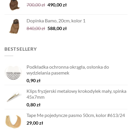
Pierwotna
Aktualna
700,00
zł
490,00
zł
cena
cena
wynosiła:
wynosi:
Dopinka Bamo, 20cm, kolor 1
700,00 zł.
490,00 zł.
Pierwotna
Aktualna
840,00
zł
588,00
zł
cena
cena
wynosiła:
wynosi:
840,00 zł.
588,00 zł.
BESTSELLERY
Podkładka ochronna okrągła, osłonka do
wydzielania pasemek
0,90
zł
Klips fryzjerski metalowy krokodylek mały, spinka
45x7mm
0,80
zł
Tape Me pojedyncze pasmo 50cm, kolor #613/24
29,00
zł