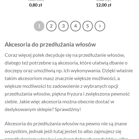
0,80
zł
12,00
zł
1
2
3
4
5
Akcesoria do przedłużania włosów
Coraz więcej polek decyduje się na przedłużanie włosów,
dlatego też potrzebne są akcesoria, które ułatwią dbanie o
doczepy oraz umożliwią np. ich wykonywania. Dzięki właśnie
takim akcesoriom masz znacznie większe możliwości, a
większe możliwości to zadowolenie z wybranych opcji
przedłużania włosów, piękna fryzura i zwiększona pewność
siebie. Jakie więc akcesoria można obecnie dostać w
dedykowanym sklepie? Sprawdźmy!
Akcesoria do przedłużania włosów na pewno nie są znane
wszystkim, jednak jeśli tutaj jesteś to albo zajmujesz się
przedłużaniem włosów i szukasz dobrych produktów, albo