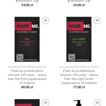
granulkach 10g
granulkach 10g
24,00
zł
24,00
zł
Dodaj
Dodaj
do listy
do listy
życzeń
życzeń
AKCESORIA DO PRZEDŁUŻANIA
AKCESORIA DO PRZEDŁUŻANIA
Paski do przedłużania
Paski do przedłużania
włosów 120 sztuk – taśma
włosów 120 sztuk – taśma
Hair Me Pink (opakowanie
Hair Me Light Green
10 listków)
(opakowanie 10 listków)
80,00
zł
77,00
zł