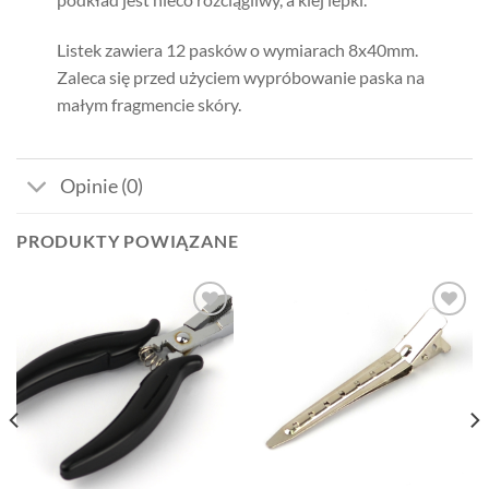
Listek zawiera 12 pasków o wymiarach 8x40mm.
Zaleca się przed użyciem wypróbowanie paska na
małym fragmencie skóry.
Opinie (0)
PRODUKTY POWIĄZANE
Dodaj
Dodaj
do listy
do listy
życzeń
życzeń