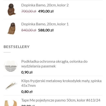
wynosiła:
wynosi:
Dopinka Bamo, 20cm, kolor 2
1.080,00 zł.
756,00 zł.
Pierwotna
Aktualna
700,00
zł
490,00
zł
cena
cena
wynosiła:
wynosi:
Dopinka Bamo, 20cm, kolor 1
700,00 zł.
490,00 zł.
Pierwotna
Aktualna
840,00
zł
588,00
zł
cena
cena
wynosiła:
wynosi:
840,00 zł.
588,00 zł.
BESTSELLERY
Podkładka ochronna okrągła, osłonka do
wydzielania pasemek
0,90
zł
Klips fryzjerski metalowy krokodylek mały, spinka
45x7mm
0,80
zł
Tape Me pojedyncze pasmo 50cm, kolor #613/24