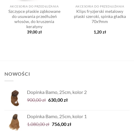
AKCESORIA DO PRZEDŁUŻANIA
AKCESORIA DO PRZEDŁUŻANIA
Szczypce płaskie ząbkowane
Klips fryzjerski metalowy
do usuwania przedłużeń
płaski szeroki, spinka gładka
włosów, do kruszenia
70x9mm
keratyny
39,00
zł
1,20
zł
NOWOŚCI
Dopinka Bamo, 25cm, kolor 2
Pierwotna
Aktualna
900,00
zł
630,00
zł
cena
cena
wynosiła:
wynosi:
Dopinka Bamo, 25cm, kolor 1
900,00 zł.
630,00 zł.
Pierwotna
Aktualna
1.080,00
zł
756,00
zł
cena
cena