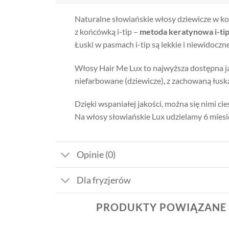
Naturalne słowiańskie włosy dziewicze w kol
z końcówką i-tip –
metoda keratynowa i-ti
Łuski w pasmach i-tip są lekkie i niewidoc
Włosy Hair Me Lux to najwyższa dostępna j
niefarbowane (dziewicze), z zachowaną łusk
Dzięki wspaniałej jakości, można się nimi ci
Na włosy słowiańskie Lux udzielamy 6 miesi
Opinie (0)
Dla fryzjerów
PRODUKTY POWIĄZANE