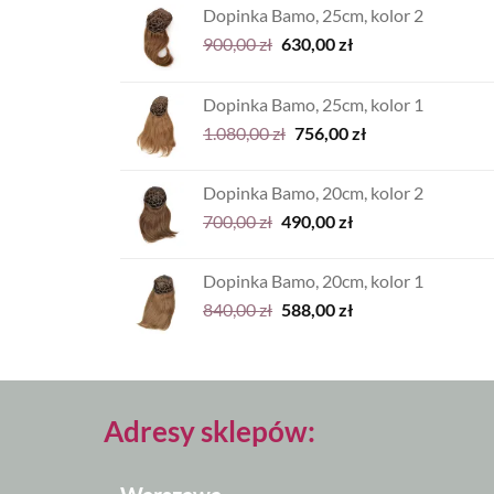
Dopinka Bamo, 25cm, kolor 2
Pierwotna
Aktualna
900,00
zł
630,00
zł
cena
cena
wynosiła:
wynosi:
Dopinka Bamo, 25cm, kolor 1
900,00 zł.
630,00 zł.
Pierwotna
Aktualna
1.080,00
zł
756,00
zł
cena
cena
wynosiła:
wynosi:
Dopinka Bamo, 20cm, kolor 2
1.080,00 zł.
756,00 zł.
Pierwotna
Aktualna
700,00
zł
490,00
zł
cena
cena
wynosiła:
wynosi:
Dopinka Bamo, 20cm, kolor 1
700,00 zł.
490,00 zł.
Pierwotna
Aktualna
840,00
zł
588,00
zł
cena
cena
wynosiła:
wynosi:
840,00 zł.
588,00 zł.
Adresy sklepów: