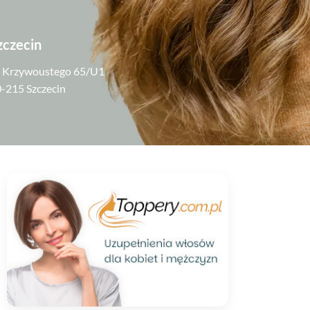
zczecin
. Krzywoustego 65/U1
-215 Szczecin