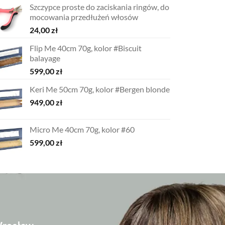
Szczypce proste do zaciskania ringów, do
mocowania przedłużeń włosów
24,00
zł
Flip Me 40cm 70g, kolor #Biscuit
balayage
599,00
zł
Keri Me 50cm 70g, kolor #Bergen blonde
949,00
zł
Micro Me 40cm 70g, kolor #60
599,00
zł