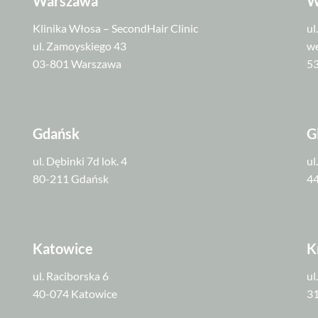
Warszawa
W
Klinika Włosa – SecondHair Clinic
ul
ul. Zamoyskiego 43
we
03-801 Warszawa
5
Gdańsk
G
ul. Dębinki 7d lok. 4
ul
80-211 Gdańsk
44
Katowice
K
ul. Raciborska 6
ul
40-074 Katowice
3