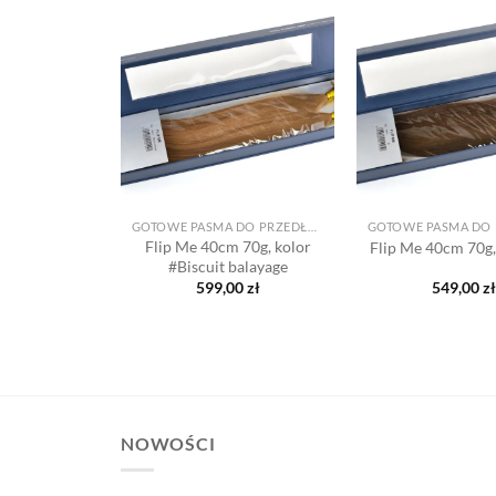
Dodaj
Dodaj
do listy
do listy
życzeń
życzeń
+
+
GOTOWE PASMA DO PRZEDŁUŻANIA
GOTOWE PASMA DO PRZEDŁUŻANIA
100g, kolor
Flip Me 40cm 70g, kolor
Flip Me 40cm 70g,
alayage
#Biscuit balayage
,00
zł
599,00
zł
549,00
zł
NOWOŚCI