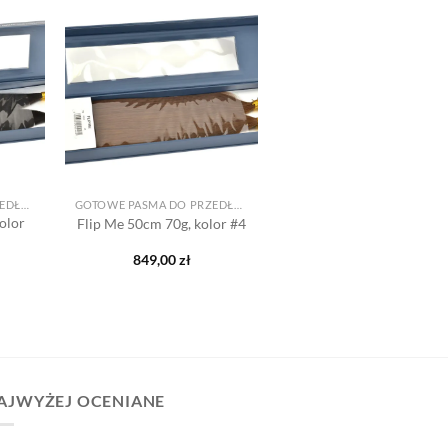
Dodaj
Dodaj
o listy
do listy
yczeń
życzeń
+
GOTOWE PASMA DO PRZEDŁUŻANIA
GOTOWE PASMA DO PRZEDŁUŻANIA
olor
Flip Me 50cm 70g, kolor #4
849,00
zł
AJWYŻEJ OCENIANE