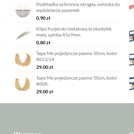
Podkładka ochronna okrągła, osłonka do
wydzielania pasemek
0,90
zł
Klips fryzjerski metalowy krokodylek
mały, spinka 45x7mm
0,80
zł
Tape Me pojedyncze pasmo 50cm, kolor
#613/24
29,00
zł
Tape Me pojedyncze pasmo 50cm, kolor
#60A
29,00
zł