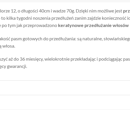
orze 12, o długości 40cm i wadze 70g. Dzięki nim możliwe jest
pr
p
to kilka tygodni noszenia przedłużeń zanim zajdzie konieczność i
zne po tym jak przeprowadzono
keratynowe przedłużanie włosów i
akość pasm gotowych do przedłużania: są naturalne, słowiańskie
ą włosa.
eszyć aż do 36 miesięcy, wielokrotnie przekładając i podciągając pa
ęcy gwarancji.