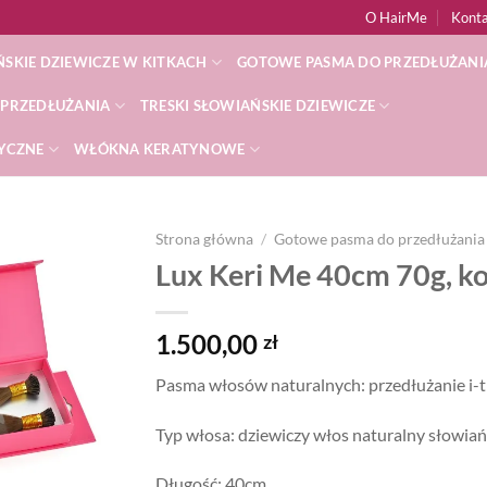
O HairMe
Kont
SKIE DZIEWICZE W KITKACH
GOTOWE PASMA DO PRZEDŁUŻANI
 PRZEDŁUŻANIA
TRESKI SŁOWIAŃSKIE DZIEWICZE
TYCZNE
WŁÓKNA KERATYNOWE
Strona główna
/
Gotowe pasma do przedłużania
Lux Keri Me 40cm 70g, ko
Dodaj
do
listy
1.500,00
zł
życzeń
Pasma włosów naturalnych: przedłużanie i-t
Typ włosa: dziewiczy włos naturalny słowiań
Długość: 40cm