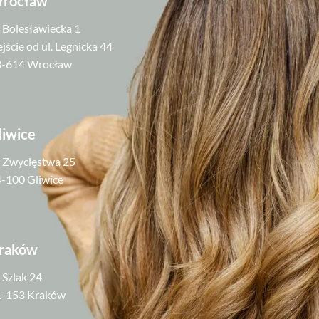
rocław
. Bolesławiecka 1
jście od ul. Legnicka 44
3-614 Wrocław
liwice
. Zwycięstwa 25
-100 Gliwice
raków
. Szlak 24
1-153 Kraków