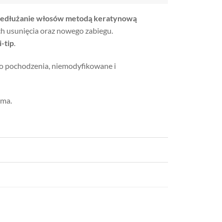
zedłużanie włosów metodą keratynową
ch usunięcia oraz nowego zabiegu.
-tip
.
go pochodzenia, niemodyfikowane i
sma.