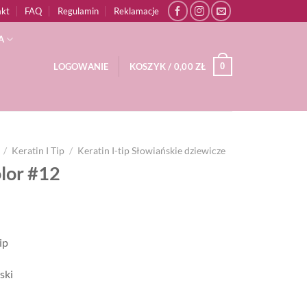
akt
FAQ
Regulamin
Reklamacje
A
0
LOGOWANIE
KOSZYK /
0,00
ZŁ
/
Keratin I Tip
/
Keratin I-tip Słowiańskie dziewicze
lor #12
ip
ski