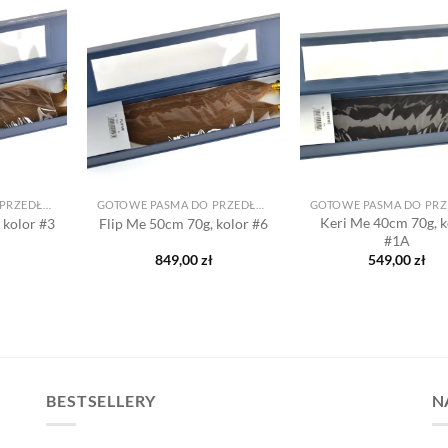
Dodaj
Dodaj
do listy
do listy
d
życzeń
życzeń
ż
+
+
GOTOWE PASMA DO PRZEDŁUŻANIA
GOTOWE PASMA DO PRZEDŁUŻANIA
Keri Me 40cm 70g, k
 kolor #3
Flip Me 50cm 70g, kolor #6
#1A
849,00
zł
549,00
zł
BESTSELLERY
N