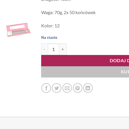
Waga: 70g, 2x 50 końcówek
Kolor: 12
Na stanie
ilość Lux Keri Me 40cm 70g, kolor #12
DODAJ 
KU