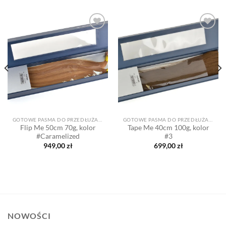
Dodaj
Dodaj
do listy
do listy
życzeń
życzeń
GOTOWE PASMA DO PRZEDŁUŻANIA
GOTOWE PASMA DO PRZEDŁUŻANIA
Flip Me 50cm 70g, kolor
Tape Me 40cm 100g, kolor
#Caramelized
#3
949,00
zł
699,00
zł
NOWOŚCI