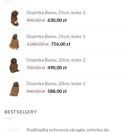
Dopinka Bamo, 25cm, kolor 2
Pierwotna
Aktualna
900,00
zł
630,00
zł
cena
cena
wynosiła:
wynosi:
Dopinka Bamo, 25cm, kolor 1
900,00 zł.
630,00 zł.
Pierwotna
Aktualna
1.080,00
zł
756,00
zł
cena
cena
wynosiła:
wynosi:
Dopinka Bamo, 20cm, kolor 2
1.080,00 zł.
756,00 zł.
Pierwotna
Aktualna
700,00
zł
490,00
zł
cena
cena
wynosiła:
wynosi:
Dopinka Bamo, 20cm, kolor 1
700,00 zł.
490,00 zł.
Pierwotna
Aktualna
840,00
zł
588,00
zł
cena
cena
wynosiła:
wynosi:
840,00 zł.
588,00 zł.
BESTSELLERY
Podkładka ochronna okrągła, osłonka do