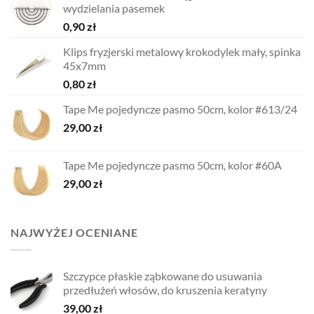
wydzielania pasemek
0,90
zł
Klips fryzjerski metalowy krokodylek mały, spinka
45x7mm
0,80
zł
Tape Me pojedyncze pasmo 50cm, kolor #613/24
29,00
zł
Tape Me pojedyncze pasmo 50cm, kolor #60A
29,00
zł
NAJWYŻEJ OCENIANE
Szczypce płaskie ząbkowane do usuwania
przedłużeń włosów, do kruszenia keratyny
39,00
zł