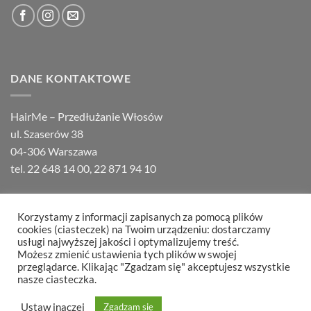
DANE KONTAKTOWE
HairMe – Przedłużanie Włosów
ul. Szaserów 38
04-306 Warszawa
tel.
22 648 14 00
,
22 871 94 10
Korzystamy z informacji zapisanych za pomocą plików
cookies (ciasteczek) na Twoim urządzeniu: dostarczamy
usługi najwyższej jakości i optymalizujemy treść.
Możesz zmienić ustawienia tych plików w swojej
O HAIRME
KONTAKT
FAQ
REGULAMIN
REKLAMACJE
przeglądarce. Klikając "Zgadzam się" akceptujesz wszystkie
Copyright 2026 ©
Hair Partners
nasze ciasteczka.
Ustaw inaczej
Zgadzam się