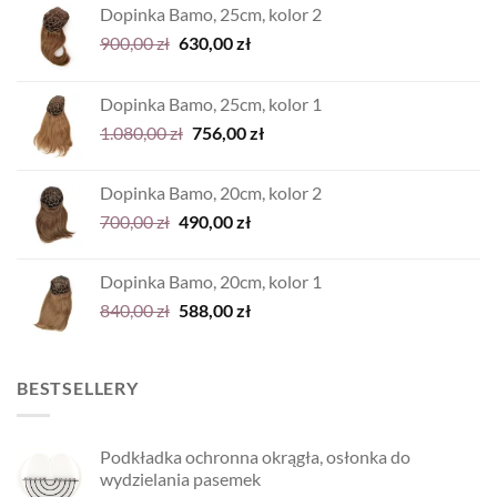
Dopinka Bamo, 25cm, kolor 2
Pierwotna
Aktualna
900,00
zł
630,00
zł
cena
cena
wynosiła:
wynosi:
Dopinka Bamo, 25cm, kolor 1
900,00 zł.
630,00 zł.
Pierwotna
Aktualna
1.080,00
zł
756,00
zł
cena
cena
wynosiła:
wynosi:
Dopinka Bamo, 20cm, kolor 2
1.080,00 zł.
756,00 zł.
Pierwotna
Aktualna
700,00
zł
490,00
zł
cena
cena
wynosiła:
wynosi:
Dopinka Bamo, 20cm, kolor 1
700,00 zł.
490,00 zł.
Pierwotna
Aktualna
840,00
zł
588,00
zł
cena
cena
wynosiła:
wynosi:
840,00 zł.
588,00 zł.
BESTSELLERY
Podkładka ochronna okrągła, osłonka do
wydzielania pasemek