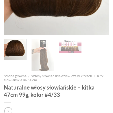
Strona główna
/
Włosy słowiańskie dziewicze w kitkach
/
Kitki
słowiańskie 46-50cm
Naturalne włosy słowiańskie – kitka
47cm 99g, kolor #4/33