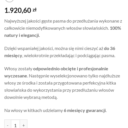
1.920,60
zł
Najwyższej jakości gęste pasma do przedłużania wykonane z
całkowicie niemodyfikowanych włosów słowiańskich.
100%
natury i elegancji.
Dzięki wspaniałej jakości, można się nimi cieszyć aż
do 36
miesięcy
, wielokrotnie przekładając i podciągając pasma.
Włosy zostały
odpowiednio obcięte i profesjonalnie
wyczesane
. Następnie wyselekcjonowano tylko najdłuższe
włosy ze środka i została przygotowana perfekcyjna kitka
słowiańska do wykorzystania przy przedłużaniu włosów
dowolnie wybraną metodą.
Na włosy w kitkach udzielamy
6 miesięcy gwarancji
.
ilość Naturalne włosy słowiańskie - kitka 47cm 99g, kolor #4/33