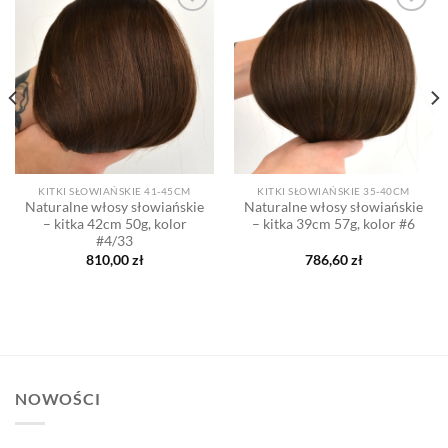
Dodaj
Dodaj
do listy
do listy
życzeń
życzeń
KITKI SŁOWIAŃSKIE 41-45CM
KITKI SŁOWIAŃSKIE 35-40CM
Naturalne włosy słowiańskie
Naturalne włosy słowiańskie
– kitka 42cm 50g, kolor
– kitka 39cm 57g, kolor #6
#4/33
810,00
zł
786,60
zł
NOWOŚCI