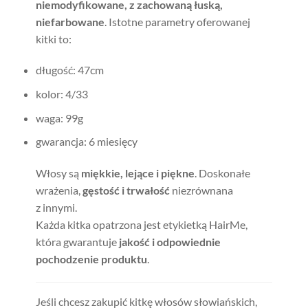
niemodyfikowane, z zachowaną łuską,
niefarbowane
. Istotne parametry oferowanej
kitki to:
długość: 47cm
kolor: 4/33
waga: 99g
gwarancja: 6 miesięcy
Włosy są
miękkie, lejące i piękne
. Doskonałe
wrażenia,
gęstość i trwałość
niezrównana
z innymi.
Każda kitka opatrzona jest etykietką HairMe,
która gwarantuje
jakość i odpowiednie
pochodzenie produktu
.
Jeśli chcesz zakupić kitkę włosów słowiańskich,