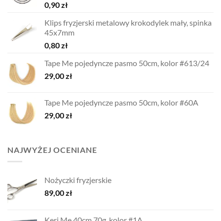
0,90
zł
Klips fryzjerski metalowy krokodylek mały, spinka
45x7mm
0,80
zł
Tape Me pojedyncze pasmo 50cm, kolor #613/24
29,00
zł
Tape Me pojedyncze pasmo 50cm, kolor #60A
29,00
zł
NAJWYŻEJ OCENIANE
Nożyczki fryzjerskie
89,00
zł
Keri Me 40cm 70g, kolor #1A