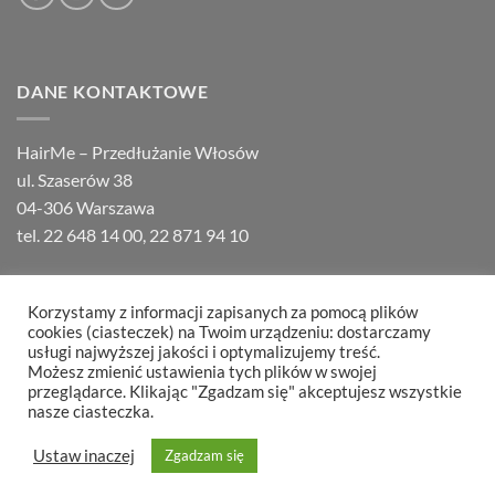
DANE KONTAKTOWE
HairMe – Przedłużanie Włosów
ul. Szaserów 38
04-306 Warszawa
tel.
22 648 14 00
,
22 871 94 10
Korzystamy z informacji zapisanych za pomocą plików
cookies (ciasteczek) na Twoim urządzeniu: dostarczamy
usługi najwyższej jakości i optymalizujemy treść.
Możesz zmienić ustawienia tych plików w swojej
O HAIRME
KONTAKT
FAQ
REGULAMIN
REKLAMACJE
przeglądarce. Klikając "Zgadzam się" akceptujesz wszystkie
Copyright 2026 ©
Hair Partners
nasze ciasteczka.
Ustaw inaczej
Zgadzam się