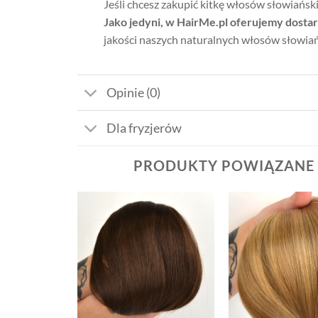
Jeśli chcesz zakupić kitkę włosów słowiański
Jako jedyni, w HairMe.pl oferujemy dosta
jakości naszych naturalnych włosów słowiańs
Opinie (0)
Dla fryzjerów
PRODUKTY POWIĄZANE
Dodaj
Dodaj
do listy
do listy
życzeń
życzeń
+
+