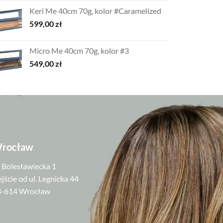
Keri Me 40cm 70g, kolor #Caramelized
599,00
zł
Micro Me 40cm 70g, kolor #3
549,00
zł
rocław
. Bolesławiecka 1
jście od ul. Legnicka 44
3-614 Wrocław