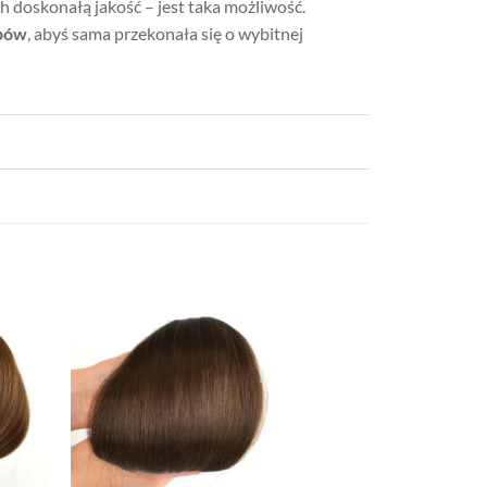
ch doskonałą jakość – jest taka możliwość.
epów
, abyś sama przekonała się o wybitnej
Dodaj
Dodaj
o listy
do listy
yczeń
życzeń
+