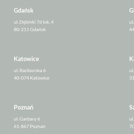
Gdańsk
G
ul. Dębinki 7d lok. 4
ul
80-211 Gdańsk
44
Katowice
K
ul. Raciborska 6
ul
40-074 Katowice
3
Poznań
S
ul. Garbary 6
ul
61-867 Poznań
70