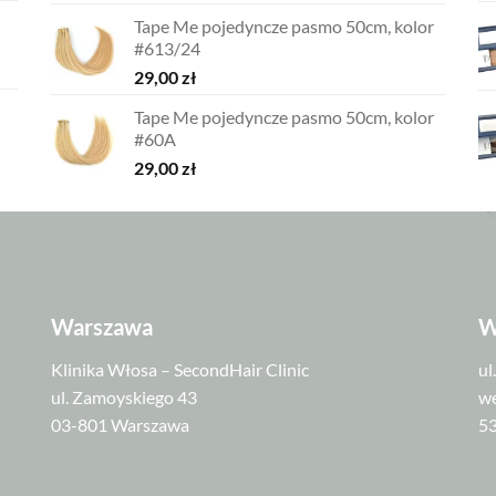
Tape Me pojedyncze pasmo 50cm, kolor
#613/24
29,00
zł
Tape Me pojedyncze pasmo 50cm, kolor
#60A
29,00
zł
Warszawa
W
Klinika Włosa – SecondHair Clinic
ul
ul. Zamoyskiego 43
we
03-801 Warszawa
5