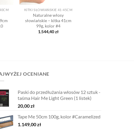
-40CM
KITKI SŁOWIAŃSKIE 41-45CM
y
Naturalne włosy
 39cm
słowiańskie – kitka 41cm
10
99g, kolor #4
1.544,40
zł
AJWYŻEJ OCENIANE
Paski do przedłużania włosów 12 sztuk -
taśma Hair Me Light Green (1 listek)
20,00
zł
Tape Me 50cm 100g, kolor #Caramelized
1.149,00
zł