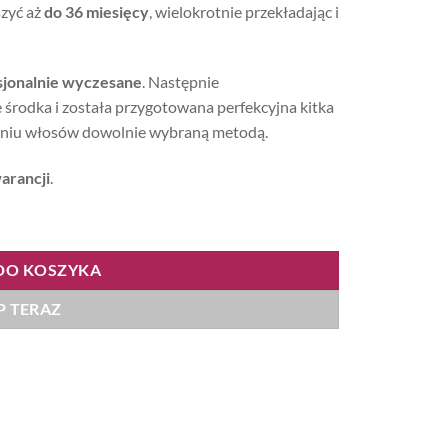
szyć aż
do 36 miesięcy
, wielokrotnie przekładając i
sjonalnie wyczesane
. Następnie
środka i została przygotowana perfekcyjna kitka
aniu włosów dowolnie wybraną metodą.
arancji
.
2g, kolor #8
DO KOSZYKA
P TERAZ