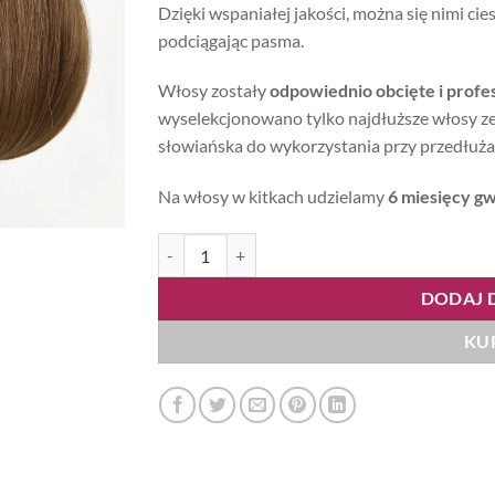
Dzięki wspaniałej jakości, można się nimi cie
podciągając pasma.
Włosy zostały
odpowiednio obcięte i profe
wyselekcjonowano tylko najdłuższe włosy ze 
słowiańska do wykorzystania przy przedłuż
Na włosy w kitkach udzielamy
6 miesięcy gw
ilość Naturalne włosy słowiańskie - kitka 55cm 5
DODAJ 
KU