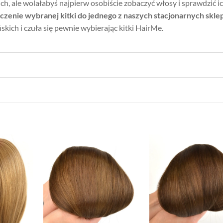
ch, ale wolałabyś najpierw osobiście zobaczyć włosy i sprawdzić i
rczenie wybranej kitki do jednego z naszych stacjonarnych skl
kich i czuła się pewnie wybierając kitki HairMe.
Dodaj
Dodaj
do listy
do listy
d
życzeń
życzeń
ż
+
+