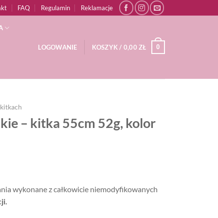
akt
FAQ
Regulamin
Reklamacje
A
0
LOGOWANIE
KOSZYK /
0,00
ZŁ
kitkach
kie – kitka 55cm 52g, kolor
żania wykonane z całkowicie niemodyfikowanych
ji.