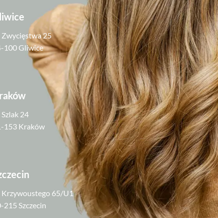
liwice
. Zwycięstwa 25
-100 Gliwice
raków
. Szlak 24
1-153 Kraków
zczecin
. Krzywoustego 65/U1
-215 Szczecin