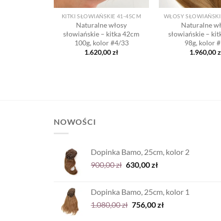
WŁOSY SŁOWIAŃSKIE DZIEWICZE W KITKACH
KITKI SŁOWIAŃSKIE 41-45CM
e włosy
Naturalne włosy
Naturalne w
 kitka 37cm
słowiańskie – kitka 42cm
słowiańskie – ki
r #14/16
100g, kolor #4/33
98g, kolor 
,00
zł
1.620,00
zł
1.960,00
z
NOWOŚCI
Dopinka Bamo, 25cm, kolor 2
Pierwotna
Aktualna
900,00
zł
630,00
zł
cena
cena
wynosiła:
wynosi:
Dopinka Bamo, 25cm, kolor 1
900,00 zł.
630,00 zł.
Pierwotna
Aktualna
1.080,00
zł
756,00
zł
cena
cena