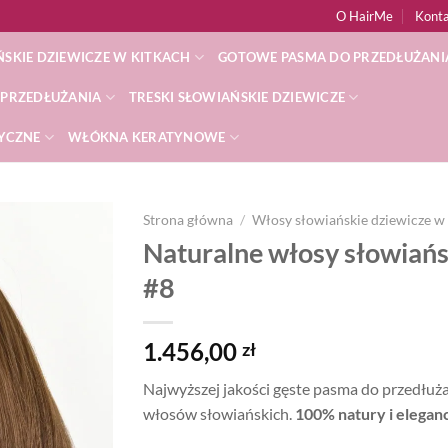
O HairMe
Kont
SKIE DZIEWICZE W KITKACH
GOTOWE PASMA DO PRZEDŁUŻANI
 PRZEDŁUŻANIA
TRESKI SŁOWIAŃSKIE DZIEWICZE
TYCZNE
WŁÓKNA KERATYNOWE
Strona główna
/
Włosy słowiańskie dziewicze w 
Naturalne włosy słowiańs
Dodaj
#8
do
listy
życzeń
1.456,00
zł
Najwyższej jakości gęste pasma do przedłu
włosów słowiańskich.
100% natury i eleganc