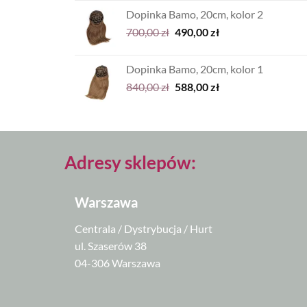
wynosiła:
wynosi:
Dopinka Bamo, 20cm, kolor 2
1.080,00 zł.
756,00 zł.
Pierwotna
Aktualna
700,00
zł
490,00
zł
cena
cena
wynosiła:
wynosi:
Dopinka Bamo, 20cm, kolor 1
700,00 zł.
490,00 zł.
Pierwotna
Aktualna
840,00
zł
588,00
zł
cena
cena
wynosiła:
wynosi:
840,00 zł.
588,00 zł.
Adresy sklepów:
Warszawa
Centrala / Dystrybucja / Hurt
ul. Szaserów 38
04-306 Warszawa