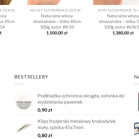
WŁOSY SŁOWIAŃSKIE DZIEWICZE W KITKACH
WŁOSY SŁOWIAŃSKIE DZIEWICZE W KITKACH
KITKI SŁOWIAŃSKIE 35
łosy
Naturalne włosy
Naturalne włos
tka 39cm
słowiańskie – kitka 40cm
słowiańskie – kitka
#14
100g, kolor #8/10
100g, kolor #6/8/
ł
1.500,00
zł
1.380,00
zł
BESTSELLERY
N
Podkładka ochronna okrągła, osłonka do
wydzielania pasemek
0,90
zł
Klips fryzjerski metalowy krokodylek
mały, spinka 45x7mm
0,80
zł