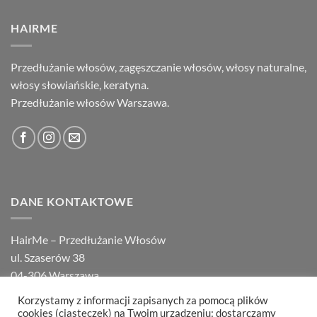
HAIRME
Przedłużanie włosów, zagęszczanie włosów, włosy naturalne,
włosy słowiańskie, keratyna.
Przedłużanie włosów Warszawa.
DANE KONTAKTOWE
HairMe – Przedłużanie Włosów
ul. Szaserów 38
04-306 Warszawa
tel.
22 648 14 00
,
22 871 94 10
Korzystamy z informacji zapisanych za pomocą plików
cookies (ciasteczek) na Twoim urządzeniu: dostarczamy