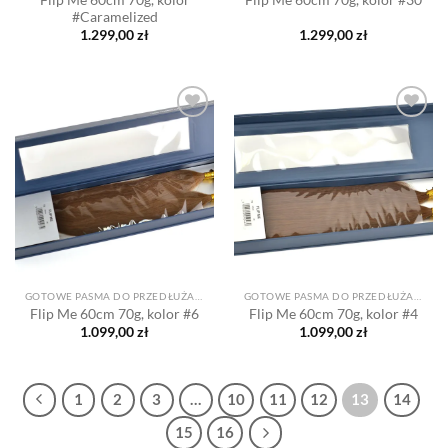
Flip Me 60cm 70g, kolor #30
#Caramelized
1.299,00
zł
1.299,00
zł
Dodaj
Dodaj
do listy
do listy
życzeń
życzeń
GOTOWE PASMA DO PRZEDŁUŻANIA
GOTOWE PASMA DO PRZEDŁUŻANIA
Flip Me 60cm 70g, kolor #6
Flip Me 60cm 70g, kolor #4
1.099,00
zł
1.099,00
zł
1
2
3
…
10
11
12
13
14
15
16