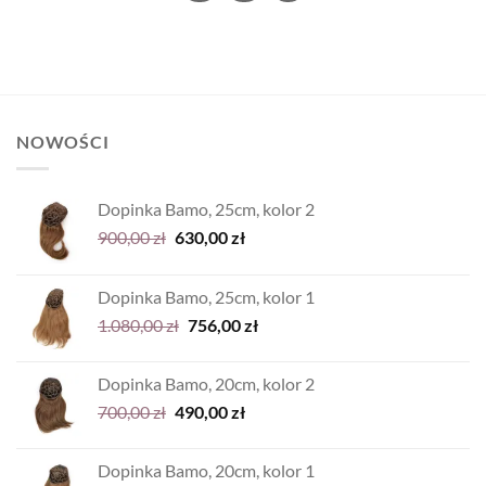
NOWOŚCI
Dopinka Bamo, 25cm, kolor 2
Pierwotna
Aktualna
900,00
zł
630,00
zł
cena
cena
wynosiła:
wynosi:
Dopinka Bamo, 25cm, kolor 1
900,00 zł.
630,00 zł.
Pierwotna
Aktualna
1.080,00
zł
756,00
zł
cena
cena
wynosiła:
wynosi:
Dopinka Bamo, 20cm, kolor 2
1.080,00 zł.
756,00 zł.
Pierwotna
Aktualna
700,00
zł
490,00
zł
cena
cena
wynosiła:
wynosi:
Dopinka Bamo, 20cm, kolor 1
700,00 zł.
490,00 zł.