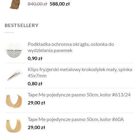
Pierwotna
Aktualna
840,00
zł
588,00
zł
cena
cena
wynosiła:
wynosi:
840,00 zł.
588,00 zł.
BESTSELLERY
Podkładka ochronna okrągła, osłonka do
wydzielania pasemek
0,90
zł
Klips fryzjerski metalowy krokodylek mały, spinka
45x7mm
0,80
zł
Tape Me pojedyncze pasmo 50cm, kolor #613/24
29,00
zł
Tape Me pojedyncze pasmo 50cm, kolor #60A
29,00
zł