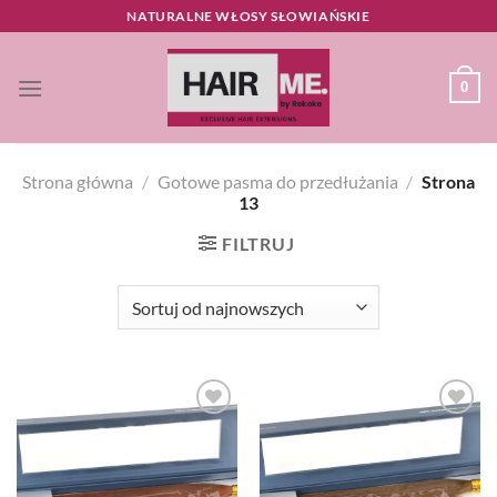
Przewiń
NATURALNE WŁOSY SŁOWIAŃSKIE
do
zawartości
0
Strona główna
/
Gotowe pasma do przedłużania
/
Strona
13
FILTRUJ
Dodaj
Dodaj
do listy
do listy
życzeń
życzeń