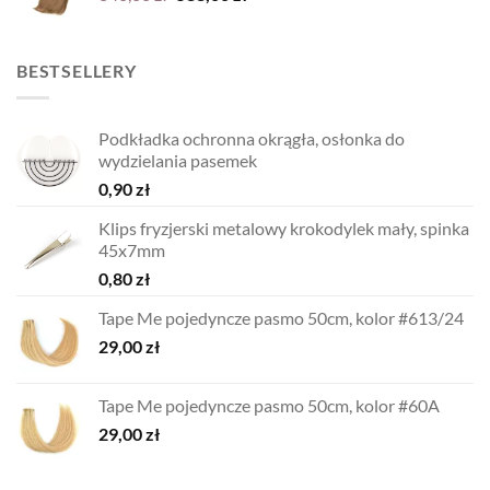
cena
cena
wynosiła:
wynosi:
840,00 zł.
588,00 zł.
BESTSELLERY
Podkładka ochronna okrągła, osłonka do
wydzielania pasemek
0,90
zł
Klips fryzjerski metalowy krokodylek mały, spinka
45x7mm
0,80
zł
Tape Me pojedyncze pasmo 50cm, kolor #613/24
29,00
zł
Tape Me pojedyncze pasmo 50cm, kolor #60A
29,00
zł