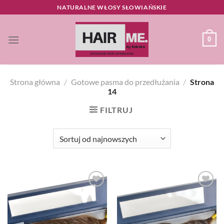
Przewiń
NATURALNE WŁOSY SŁOWIAŃSKIE
do
zawartości
0
Strona główna
/
Gotowe pasma do przedłużania
/
Strona
14
FILTRUJ
Dodaj
Dodaj
do listy
do listy
życzeń
życzeń