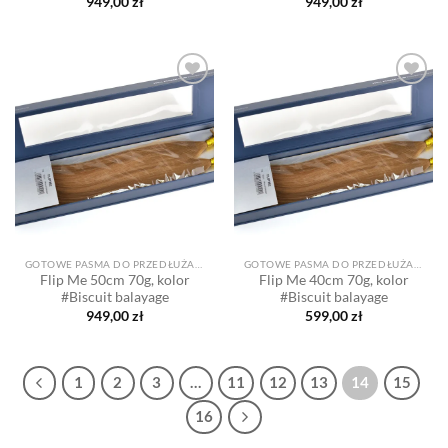
949,00
zł
949,00
zł
Dodaj
Dodaj
do listy
do listy
życzeń
życzeń
GOTOWE PASMA DO PRZEDŁUŻANIA
GOTOWE PASMA DO PRZEDŁUŻANIA
Flip Me 50cm 70g, kolor
Flip Me 40cm 70g, kolor
#Biscuit balayage
#Biscuit balayage
949,00
zł
599,00
zł
1
2
3
…
11
12
13
14
15
16