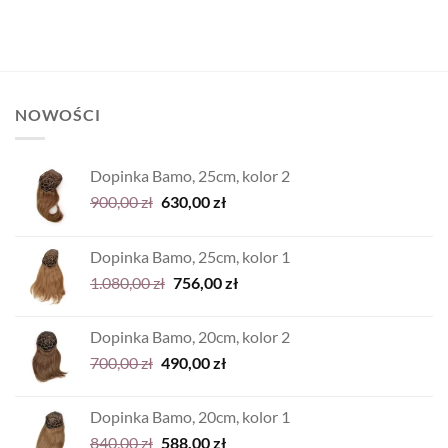
NOWOŚCI
Dopinka Bamo, 25cm, kolor 2
Pierwotna
Aktualna
900,00
zł
630,00
zł
cena
cena
wynosiła:
wynosi:
Dopinka Bamo, 25cm, kolor 1
900,00 zł.
630,00 zł.
Pierwotna
Aktualna
1.080,00
zł
756,00
zł
cena
cena
wynosiła:
wynosi:
Dopinka Bamo, 20cm, kolor 2
1.080,00 zł.
756,00 zł.
Pierwotna
Aktualna
700,00
zł
490,00
zł
cena
cena
wynosiła:
wynosi:
Dopinka Bamo, 20cm, kolor 1
700,00 zł.
490,00 zł.
Pierwotna
Aktualna
840,00
zł
588,00
zł