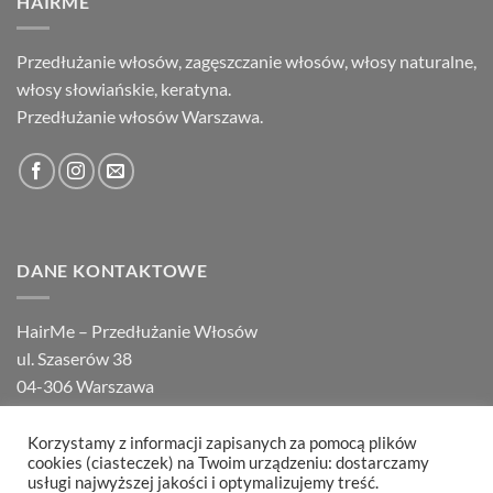
HAIRME
Przedłużanie włosów, zagęszczanie włosów, włosy naturalne,
włosy słowiańskie, keratyna.
Przedłużanie włosów Warszawa.
DANE KONTAKTOWE
HairMe – Przedłużanie Włosów
ul. Szaserów 38
04-306 Warszawa
tel.
22 648 14 00
,
22 871 94 10
Korzystamy z informacji zapisanych za pomocą plików
cookies (ciasteczek) na Twoim urządzeniu: dostarczamy
usługi najwyższej jakości i optymalizujemy treść.