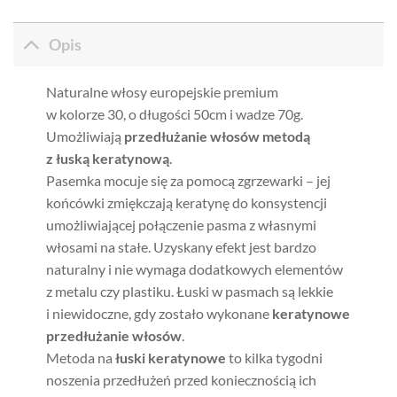
Opis
Naturalne włosy europejskie premium
w kolorze 30, o długości 50cm i wadze 70g.
Umożliwiają
przedłużanie włosów metodą
z łuską keratynową
.
Pasemka mocuje się za pomocą zgrzewarki – jej
końcówki zmiękczają keratynę do konsystencji
umożliwiającej połączenie pasma z własnymi
włosami na stałe. Uzyskany efekt jest bardzo
naturalny i nie wymaga dodatkowych elementów
z metalu czy plastiku. Łuski w pasmach są lekkie
i niewidoczne, gdy zostało wykonane
keratynowe
przedłużanie włosów
.
Metoda na
łuski keratynowe
to kilka tygodni
noszenia przedłużeń przed koniecznością ich