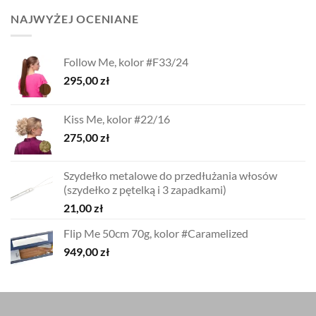
NAJWYŻEJ OCENIANE
Follow Me, kolor #F33/24
295,00
zł
Kiss Me, kolor #22/16
275,00
zł
Szydełko metalowe do przedłużania włosów
(szydełko z pętelką i 3 zapadkami)
21,00
zł
Flip Me 50cm 70g, kolor #Caramelized
949,00
zł