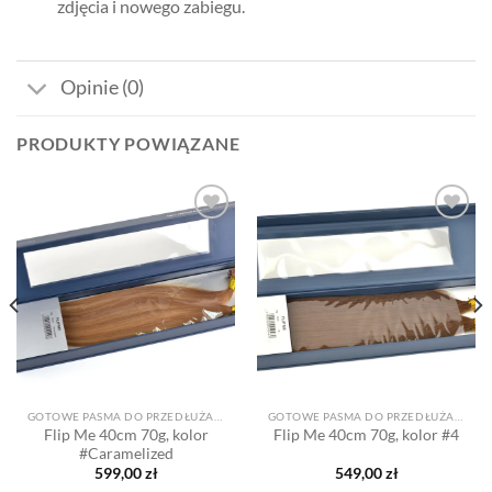
zdjęcia i nowego zabiegu.
Opinie (0)
PRODUKTY POWIĄZANE
Dodaj
Dodaj
do listy
do listy
życzeń
życzeń
GOTOWE PASMA DO PRZEDŁUŻANIA
GOTOWE PASMA DO PRZEDŁUŻANIA
Flip Me 40cm 70g, kolor
Flip Me 40cm 70g, kolor #4
#Caramelized
599,00
zł
549,00
zł