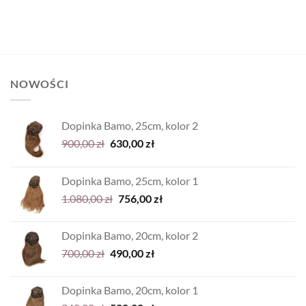
NOWOŚCI
Dopinka Bamo, 25cm, kolor 2
Pierwotna
Aktualna
900,00
zł
630,00
zł
cena
cena
wynosiła:
wynosi:
Dopinka Bamo, 25cm, kolor 1
900,00 zł.
630,00 zł.
Pierwotna
Aktualna
1.080,00
zł
756,00
zł
cena
cena
wynosiła:
wynosi:
Dopinka Bamo, 20cm, kolor 2
1.080,00 zł.
756,00 zł.
Pierwotna
Aktualna
700,00
zł
490,00
zł
cena
cena
wynosiła:
wynosi:
Dopinka Bamo, 20cm, kolor 1
700,00 zł.
490,00 zł.