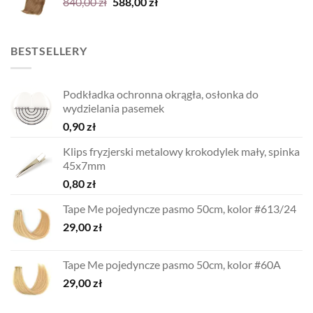
Pierwotna
Aktualna
840,00
zł
588,00
zł
cena
cena
wynosiła:
wynosi:
840,00 zł.
588,00 zł.
BESTSELLERY
Podkładka ochronna okrągła, osłonka do
wydzielania pasemek
0,90
zł
Klips fryzjerski metalowy krokodylek mały, spinka
45x7mm
0,80
zł
Tape Me pojedyncze pasmo 50cm, kolor #613/24
29,00
zł
Tape Me pojedyncze pasmo 50cm, kolor #60A
29,00
zł