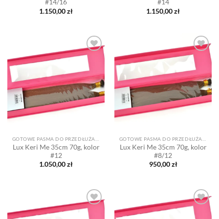
#14/16
#14
1.150,00
zł
1.150,00
zł
Dodaj
Dodaj
do listy
do listy
życzeń
życzeń
GOTOWE PASMA DO PRZEDŁUŻANIA
GOTOWE PASMA DO PRZEDŁUŻANIA
Lux Keri Me 35cm 70g, kolor
Lux Keri Me 35cm 70g, kolor
#12
#8/12
1.050,00
zł
950,00
zł
Dodaj
Dodaj
do listy
do listy