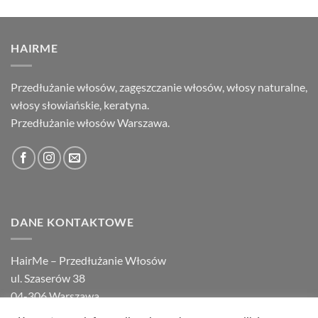
HAIRME
Przedłużanie włosów, zagęszczanie włosów, włosy naturalne,
włosy słowiańskie, keratyna.
Przedłużanie włosów Warszawa.
DANE KONTAKTOWE
HairMe – Przedłużanie Włosów
ul. Szaserów 38
04-306 Warszawa
tel.
22 648 14 00
,
22 871 94 10