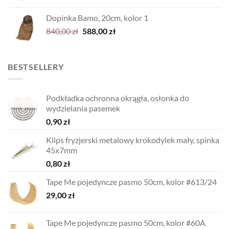
cena
cena
wynosiła:
wynosi:
Dopinka Bamo, 20cm, kolor 1
700,00 zł.
490,00 zł.
Pierwotna
Aktualna
840,00
zł
588,00
zł
cena
cena
wynosiła:
wynosi:
840,00 zł.
588,00 zł.
BESTSELLERY
Podkładka ochronna okrągła, osłonka do
wydzielania pasemek
0,90
zł
Klips fryzjerski metalowy krokodylek mały, spinka
45x7mm
0,80
zł
Tape Me pojedyncze pasmo 50cm, kolor #613/24
29,00
zł
Tape Me pojedyncze pasmo 50cm, kolor #60A