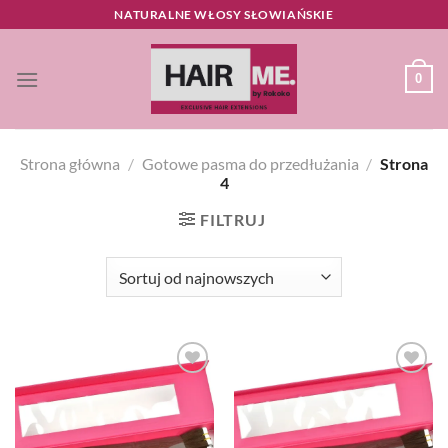
Przewiń
NATURALNE WŁOSY SŁOWIAŃSKIE
do
zawartości
0
Strona główna
/
Gotowe pasma do przedłużania
/
Strona
4
FILTRUJ
Dodaj
Dodaj
do listy
do listy
życzeń
życzeń