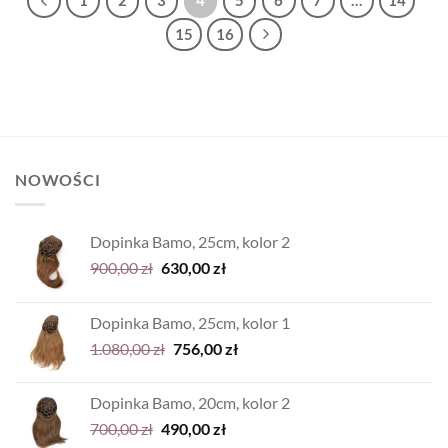
15
16
NOWOŚCI
Dopinka Bamo, 25cm, kolor 2
Pierwotna
Aktualna
900,00
zł
630,00
zł
cena
cena
wynosiła:
wynosi:
Dopinka Bamo, 25cm, kolor 1
900,00 zł.
630,00 zł.
Pierwotna
Aktualna
1.080,00
zł
756,00
zł
cena
cena
wynosiła:
wynosi:
Dopinka Bamo, 20cm, kolor 2
1.080,00 zł.
756,00 zł.
Pierwotna
Aktualna
700,00
zł
490,00
zł