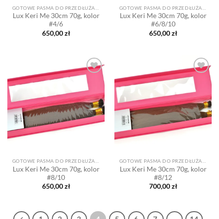
GOTOWE PASMA DO PRZEDŁUŻANIA
GOTOWE PASMA DO PRZEDŁUŻANIA
Lux Keri Me 30cm 70g, kolor
Lux Keri Me 30cm 70g, kolor
#4/6
#6/8/10
650,00
zł
650,00
zł
Dodaj
Dodaj
do listy
do listy
życzeń
życzeń
GOTOWE PASMA DO PRZEDŁUŻANIA
GOTOWE PASMA DO PRZEDŁUŻANIA
Lux Keri Me 30cm 70g, kolor
Lux Keri Me 30cm 70g, kolor
#8/10
#8/12
650,00
zł
700,00
zł
1
2
3
4
5
6
7
…
14