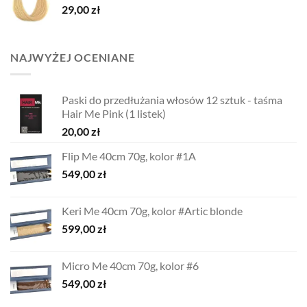
29,00
zł
NAJWYŻEJ OCENIANE
Paski do przedłużania włosów 12 sztuk - taśma
Hair Me Pink (1 listek)
20,00
zł
Flip Me 40cm 70g, kolor #1A
549,00
zł
Keri Me 40cm 70g, kolor #Artic blonde
599,00
zł
Micro Me 40cm 70g, kolor #6
549,00
zł