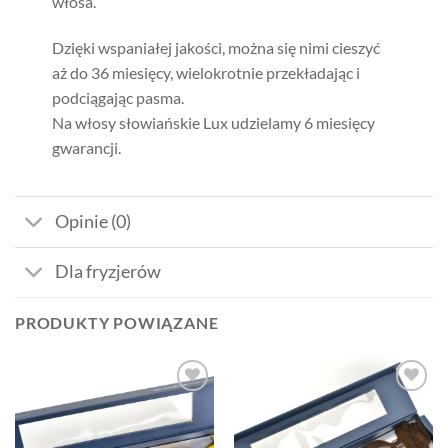
włosa.
Dzięki wspaniałej jakości, można się nimi cieszyć
aż do 36 miesięcy, wielokrotnie przekładając i
podciągając pasma.
Na włosy słowiańskie Lux udzielamy 6 miesięcy
gwarancji.
Opinie (0)
Dla fryzjerów
PRODUKTY POWIĄZANE
Dodaj
Dodaj
do listy
do listy
życzeń
życzeń