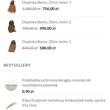
Dopinka Bamo, 25cm, kolor 1
900,00 zł.
630,00 zł.
Pierwotna
Aktualna
1.080,00
zł
756,00
zł
cena
cena
wynosiła:
wynosi:
Dopinka Bamo, 20cm, kolor 2
1.080,00 zł.
756,00 zł.
Pierwotna
Aktualna
700,00
zł
490,00
zł
cena
cena
wynosiła:
wynosi:
Dopinka Bamo, 20cm, kolor 1
700,00 zł.
490,00 zł.
Pierwotna
Aktualna
840,00
zł
588,00
zł
cena
cena
wynosiła:
wynosi:
840,00 zł.
588,00 zł.
BESTSELLERY
Podkładka ochronna okrągła, osłonka do
wydzielania pasemek
0,90
zł
Klips fryzjerski metalowy krokodylek mały, spinka
45x7mm