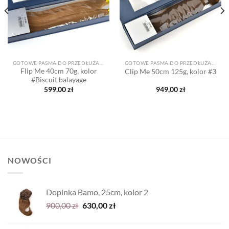
GOTOWE PASMA DO PRZEDŁUŻANIA
GOTOWE PASMA DO PRZEDŁUŻANIA
Flip Me 40cm 70g, kolor
Clip Me 50cm 125g, kolor #3
#Biscuit balayage
599,00
zł
949,00
zł
NOWOŚCI
Dopinka Bamo, 25cm, kolor 2
Pierwotna
Aktualna
900,00
zł
630,00
zł
cena
cena
wynosiła:
wynosi: