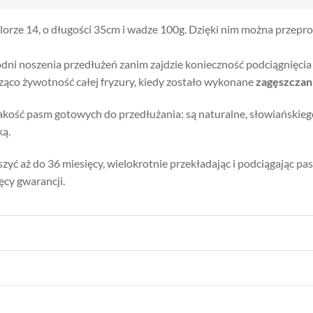
lorze 14, o długości 35cm i wadze 100g. Dzięki nim można przepr
odni noszenia przedłużeń zanim zajdzie konieczność podciągnięci
ąco żywotność całej fryzury, kiedy zostało wykonane
zagęszczan
akość pasm gotowych do przedłużania: są naturalne, słowiański
ką.
eszyć aż do 36 miesięcy, wielokrotnie przekładając i podciągając pa
ęcy gwarancji.