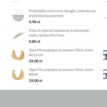
Podkładka ochronna okrągła, osłonka do
wydzielania pasemek
0,90
zł
Klips fryzjerski metalowy krokodylek
mały, spinka 45x7mm
0,80
zł
Tape Me pojedyncze pasmo 50cm, kolor
#613/24
29,00
zł
Tape Me pojedyncze pasmo 50cm, kolor
#60A
29,00
zł