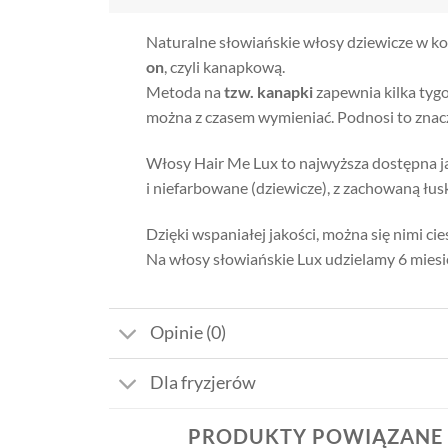
Naturalne słowiańskie włosy dziewicze w ko
on
, czyli kanapkową.
Metoda na
tzw. kanapki
zapewnia kilka tyg
można z czasem wymieniać. Podnosi to znacz
Włosy Hair Me Lux to najwyższa dostępna j
i niefarbowane (dziewicze), z zachowaną łus
Dzięki wspaniałej jakości, można się nimi ci
Na włosy słowiańskie Lux udzielamy 6 miesi
Opinie (0)
Dla fryzjerów
PRODUKTY POWIĄZANE