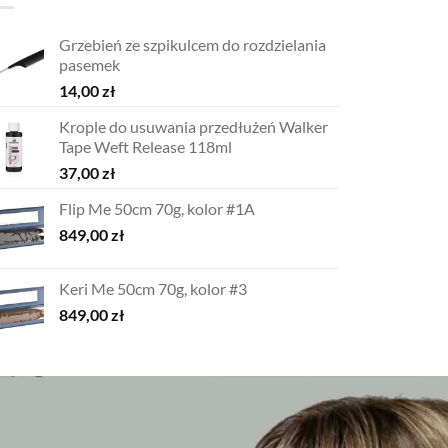
Grzebień ze szpikulcem do rozdzielania
pasemek
14,00
zł
Krople do usuwania przedłużeń Walker
Tape Weft Release 118ml
37,00
zł
Flip Me 50cm 70g, kolor #1A
849,00
zł
Keri Me 50cm 70g, kolor #3
849,00
zł