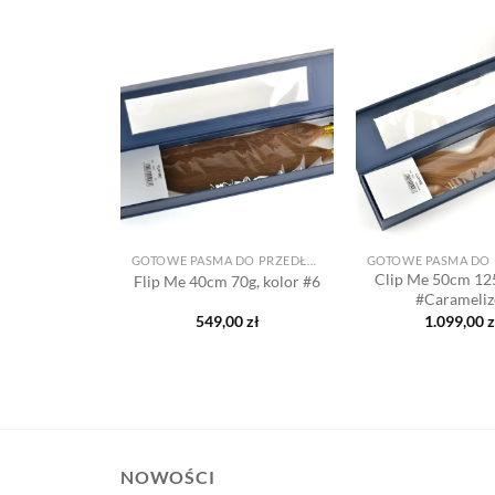
Dodaj
Dodaj
do listy
do listy
życzeń
życzeń
+
+
GOTOWE PASMA DO PRZEDŁUŻANIA
GOTOWE PASMA DO PRZEDŁUŻANIA
 70g, kolor
Clip Me 50cm 125
Flip Me 40cm 70g, kolor #6
balayage
#Carameliz
00
zł
549,00
zł
1.099,00
z
NOWOŚCI