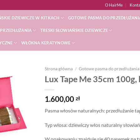
O HairMe
Kont
SKIE DZIEWICZE W KITKACH
GOTOWE PASMA DO PRZEDŁUŻANI
 PRZEDŁUŻANIA
TRESKI SŁOWIAŃSKIE DZIEWICZE
TYCZNE
WŁÓKNA KERATYNOWE
Strona główna
/
Gotowe pasma do przedłużania
Lux Tape Me 35cm 100g, 
Dodaj
do
listy
1.600,00
zł
życzeń
Pasma włosów naturalnych: przedłużanie t
Typ włosa: dziewiczy włos naturalny słowiań
W opakowaniu znajduje się 40 pasemek na t