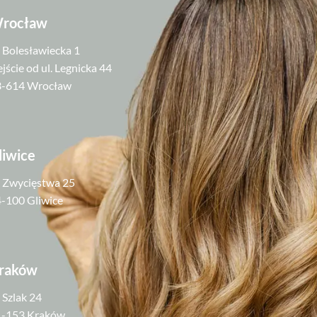
rocław
. Bolesławiecka 1
jście od ul. Legnicka 44
3-614 Wrocław
liwice
. Zwycięstwa 25
-100 Gliwice
raków
. Szlak 24
1-153 Kraków