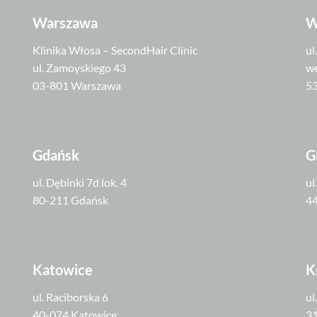
Warszawa
W
Klinika Włosa – SecondHair Clinic
ul
ul. Zamoyskiego 43
we
03-801 Warszawa
5
Gdańsk
G
ul. Dębinki 7d lok. 4
ul
80-211 Gdańsk
44
Katowice
K
ul. Raciborska 6
ul
40-074 Katowice
3