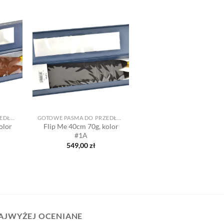
Dodaj
Dodaj
o listy
do listy
yczeń
życzeń
+
GOTOWE PASMA DO PRZEDŁUŻANIA
GOTOWE PASMA DO PRZEDŁUŻANIA
olor
Flip Me 40cm 70g, kolor
#1A
549,00
zł
AJWYŻEJ OCENIANE