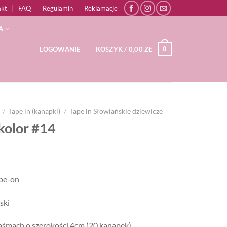
akt
FAQ
Regulamin
Reklamacje
A
0
LOGOWANIE
KOSZYK /
0,00
ZŁ
/
Tape in (kanapki)
/
Tape in Słowiańskie dziewicze
kolor #14
ape-on
ski
aśmach o szerokości 4cm (20 kanapek)