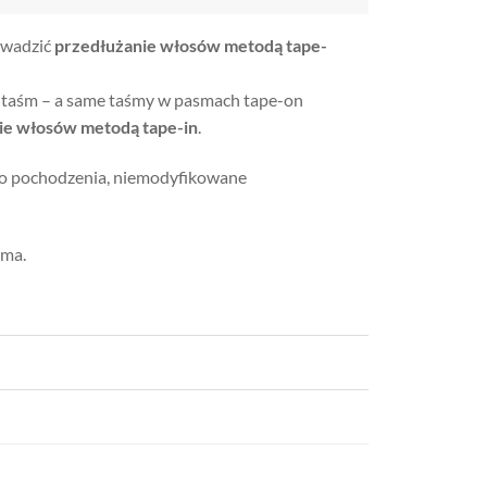
owadzić
przedłużanie włosów metodą tape-
a taśm – a same taśmy w pasmach tape-on
ie włosów metodą tape-in
.
ego pochodzenia, niemodyfikowane
sma.