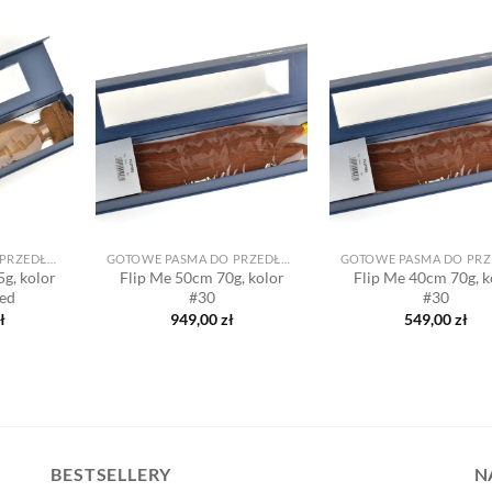
Dodaj
Dodaj
do listy
do listy
d
życzeń
życzeń
ż
+
+
GOTOWE PASMA DO PRZEDŁUŻANIA
GOTOWE PASMA DO PRZEDŁUŻANIA
g, kolor
Flip Me 50cm 70g, kolor
Flip Me 40cm 70g, k
ed
#30
#30
ł
949,00
zł
549,00
zł
BESTSELLERY
N