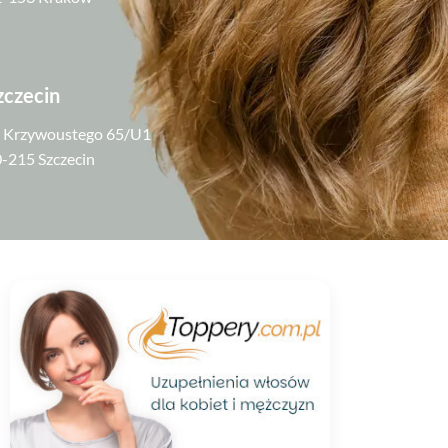
zczecin
. Krzywoustego 65/U1
-215 Szczecin