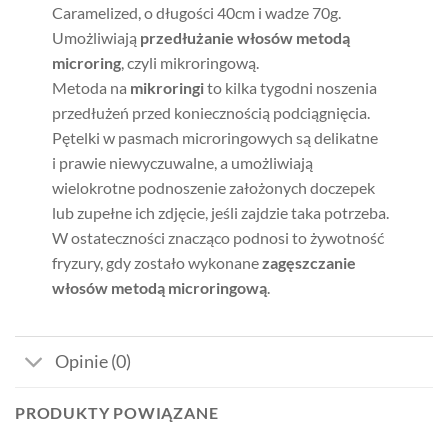
Caramelized, o długości 40cm i wadze 70g.
Umożliwiają
przedłużanie włosów metodą
microring
, czyli mikroringową.
Metoda na
mikroringi
to kilka tygodni noszenia
przedłużeń przed koniecznością podciągnięcia.
Pętelki w pasmach microringowych są delikatne
i prawie niewyczuwalne, a umożliwiają
wielokrotne podnoszenie założonych doczepek
lub zupełne ich zdjęcie, jeśli zajdzie taka potrzeba.
W ostateczności znacząco podnosi to żywotność
fryzury, gdy zostało wykonane
zagęszczanie
włosów metodą microringową
.
Opinie (0)
PRODUKTY POWIĄZANE