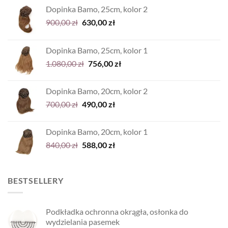
Dopinka Bamo, 25cm, kolor 2
Pierwotna
Aktualna
900,00
zł
630,00
zł
cena
cena
wynosiła:
wynosi:
Dopinka Bamo, 25cm, kolor 1
900,00 zł.
630,00 zł.
Pierwotna
Aktualna
1.080,00
zł
756,00
zł
cena
cena
wynosiła:
wynosi:
Dopinka Bamo, 20cm, kolor 2
1.080,00 zł.
756,00 zł.
Pierwotna
Aktualna
700,00
zł
490,00
zł
cena
cena
wynosiła:
wynosi:
Dopinka Bamo, 20cm, kolor 1
700,00 zł.
490,00 zł.
Pierwotna
Aktualna
840,00
zł
588,00
zł
cena
cena
wynosiła:
wynosi:
840,00 zł.
588,00 zł.
BESTSELLERY
Podkładka ochronna okrągła, osłonka do
wydzielania pasemek