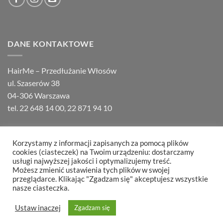
DANE KONTAKTOWE
HairMe – Przedłużanie Włosów
ul. Szaserów 38
04-306 Warszawa
tel.
22 648 14 00
,
22 871 94 10
Korzystamy z informacji zapisanych za pomocą plików
cookies (ciasteczek) na Twoim urządzeniu: dostarczamy
usługi najwyższej jakości i optymalizujemy treść.
Możesz zmienić ustawienia tych plików w swojej
O HAIRME
KONTAKT
FAQ
REGULAMIN
REKLAMACJE
przeglądarce. Klikając "Zgadzam się" akceptujesz wszystkie
Copyright 2026 ©
Hair Partners
nasze ciasteczka.
Ustaw inaczej
Zgadzam się