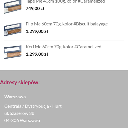
Tape Me 40cm 100g, kolor #Caramelized
749,00
zł
Flip Me 60cm 70g, kolor #Biscuit balayage
1.299,00
zł
Keri Me 60cm 70g, kolor #Caramelized
1.299,00
zł
Adresy sklepów:
Warszawa
Centrala / Dystrybucja / Hurt
ul. Szaserów 38
04-306 Warszawa