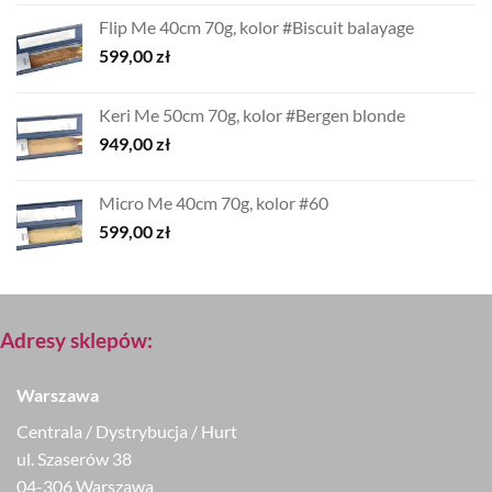
Flip Me 40cm 70g, kolor #Biscuit balayage
599,00
zł
Keri Me 50cm 70g, kolor #Bergen blonde
949,00
zł
Micro Me 40cm 70g, kolor #60
599,00
zł
Adresy sklepów:
Warszawa
Centrala / Dystrybucja / Hurt
ul. Szaserów 38
04-306 Warszawa