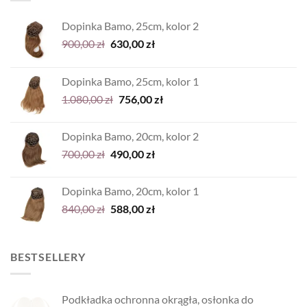
Dopinka Bamo, 25cm, kolor 2
Pierwotna
Aktualna
900,00
zł
630,00
zł
cena
cena
wynosiła:
wynosi:
Dopinka Bamo, 25cm, kolor 1
900,00 zł.
630,00 zł.
Pierwotna
Aktualna
1.080,00
zł
756,00
zł
cena
cena
wynosiła:
wynosi:
Dopinka Bamo, 20cm, kolor 2
1.080,00 zł.
756,00 zł.
Pierwotna
Aktualna
700,00
zł
490,00
zł
cena
cena
wynosiła:
wynosi:
Dopinka Bamo, 20cm, kolor 1
700,00 zł.
490,00 zł.
Pierwotna
Aktualna
840,00
zł
588,00
zł
cena
cena
wynosiła:
wynosi:
840,00 zł.
588,00 zł.
BESTSELLERY
Podkładka ochronna okrągła, osłonka do