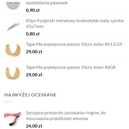
wydzielania pasemek
0,90
zł
Klips fryzjerski metalowy krokodylek mały, spinka
45x7mm
0,80
zł
Tape Me pojedyncze pasmo 50cm, kolor #613/24
29,00
zł
Tape Me pojedyncze pasmo 50cm, kolor #60A
29,00
zł
NAJWYŻEJ OCENIANE
Szczypce proste do zaciskania ringów, do
mocowania przedłużeń włosów
24,00
zł