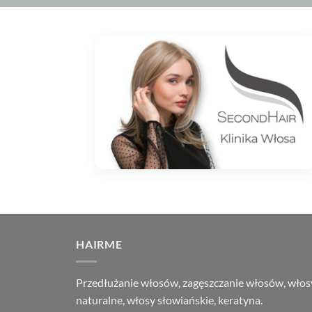
HAIRME
Przedłużanie włosów, zagęszczanie włosów, włos
naturalne, włosy słowiańskie, keratyna.