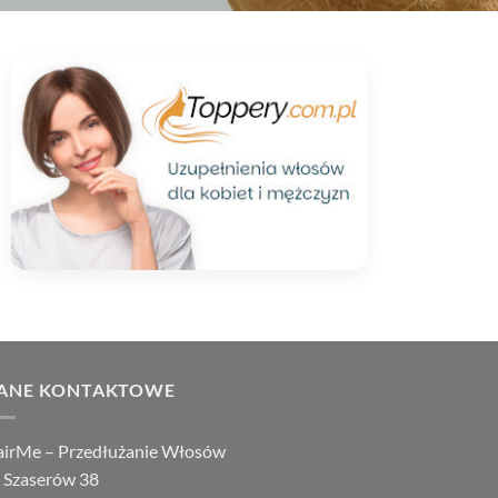
ANE KONTAKTOWE
irMe – Przedłużanie Włosów
. Szaserów 38