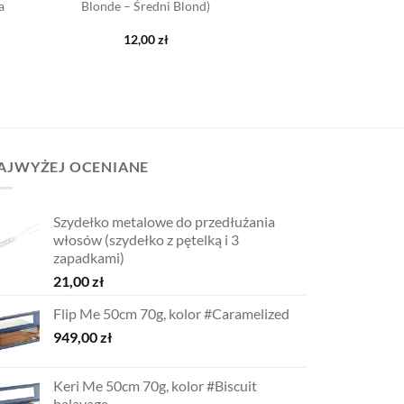
a
Blonde – Średni Blond)
12,00
zł
AJWYŻEJ OCENIANE
Szydełko metalowe do przedłużania
włosów (szydełko z pętelką i 3
zapadkami)
21,00
zł
Flip Me 50cm 70g, kolor #Caramelized
949,00
zł
Keri Me 50cm 70g, kolor #Biscuit
balayage