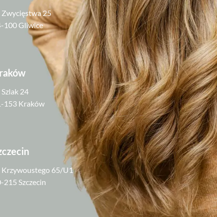
. Zwycięstwa 25
-100 Gliwice
raków
. Szlak 24
1-153 Kraków
zczecin
. Krzywoustego 65/U1
-215 Szczecin