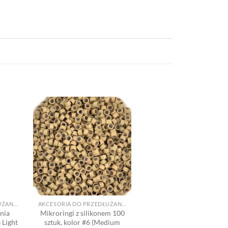
Dodaj
Dodaj
o listy
do listy
yczeń
życzeń
+
AKCESORIA DO PRZEDŁUŻANIA
AKCESORIA DO PRZEDŁUŻANIA
nia
Mikroringi z silikonem 100
Light
sztuk, kolor #6 (Medium