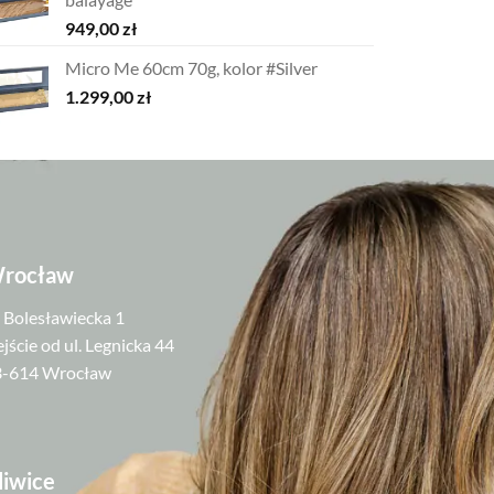
949,00
zł
Micro Me 60cm 70g, kolor #Silver
1.299,00
zł
rocław
. Bolesławiecka 1
jście od ul. Legnicka 44
3-614 Wrocław
liwice