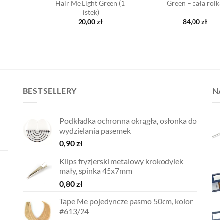
Hair Me Light Green (1
Green – cała rolk
listek)
20,00
zł
84,00
zł
BESTSELLERY
N
Podkładka ochronna okrągła, osłonka do
wydzielania pasemek
0,90
zł
Klips fryzjerski metalowy krokodylek
mały, spinka 45x7mm
0,80
zł
Tape Me pojedyncze pasmo 50cm, kolor
#613/24