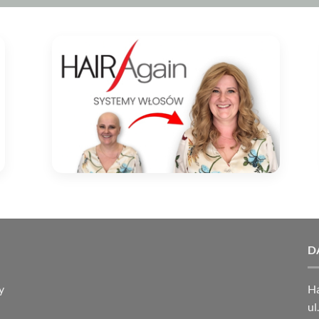
D
y
Ha
ul