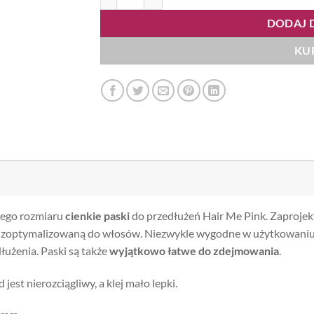
DODAJ 
KU
iego rozmiaru
cienkie paski
do przedłużeń Hair Me Pink. Zaproje
ą zoptymalizowaną do włosów. Niezwykle wygodne w użytkowaniu i
łużenia. Paski są także
wyjątkowo łatwe do zdejmowania
.
jest nierozciągliwy, a klej mało lepki.