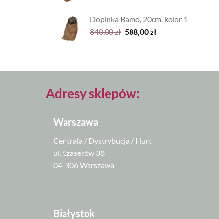
cena
cena
wynosiła:
wynosi:
Dopinka Bamo, 20cm, kolor 1
700,00 zł.
490,00 zł.
Pierwotna
Aktualna
840,00
zł
588,00
zł
cena
cena
wynosiła:
wynosi:
840,00 zł.
588,00 zł.
Adresy sklepów:
Warszawa
Centrala / Dystrybucja / Hurt
ul. Szaserów 38
04-306 Warszawa
Białystok