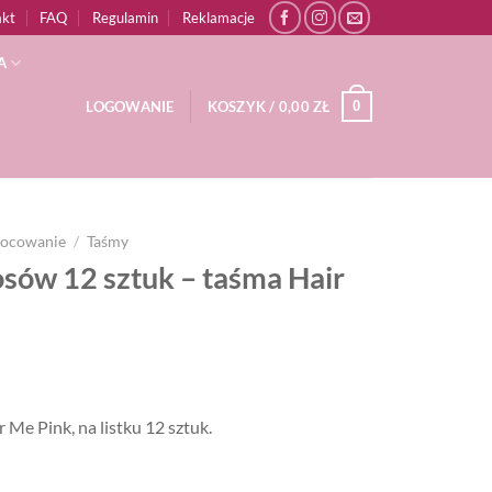
akt
FAQ
Regulamin
Reklamacje
A
0
LOGOWANIE
KOSZYK /
0,00
ZŁ
ocowanie
/
Taśmy
osów 12 sztuk – taśma Hair
Me Pink, na listku 12 sztuk.
ma Hair Me Pink (1 listek)