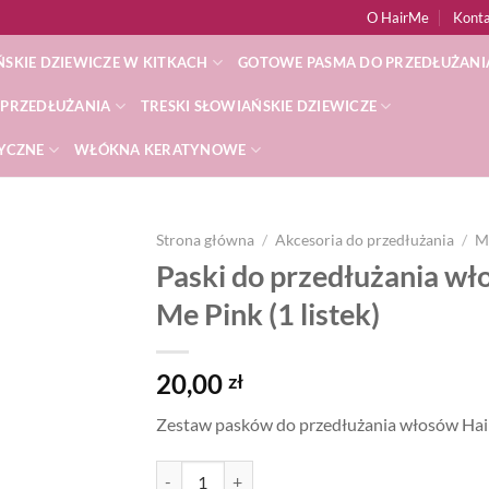
O HairMe
Kont
SKIE DZIEWICZE W KITKACH
GOTOWE PASMA DO PRZEDŁUŻANI
 PRZEDŁUŻANIA
TRESKI SŁOWIAŃSKIE DZIEWICZE
TYCZNE
WŁÓKNA KERATYNOWE
Strona główna
/
Akcesoria do przedłużania
/
M
Paski do przedłużania wł
Dodaj
Me Pink (1 listek)
do
listy
życzeń
20,00
zł
Zestaw pasków do przedłużania włosów Hair 
ilość Paski do przedłużania włosów 12 sztuk - taś