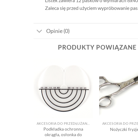
Listek zawiera 12 pasków o wymiarach 8x4
Zaleca się przed użyciem wypróbowanie pas
Opinie (0)
PRODUKTY POWIĄZANE
Dodaj
Dodaj
do listy
do listy
życzeń
życzeń
+
+
AKCESORIA DO PRZEDŁUŻANIA
AKCESORIA DO PRZEDŁUŻANIA
zedłużania
Podkładka ochronna
Nożyczki fryzj
m Hair Me
okrągła, osłonka do