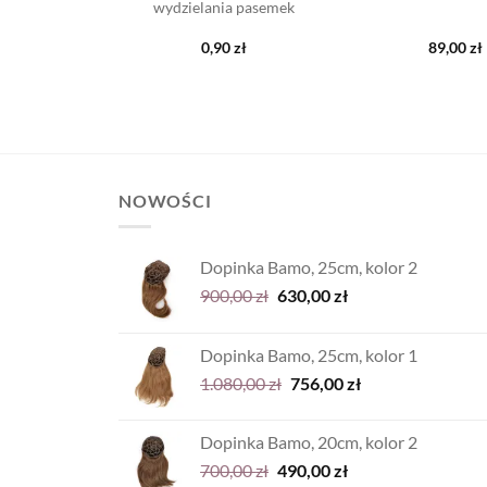
ała rolka
wydzielania pasemek
0
zł
0,90
zł
89,00
zł
NOWOŚCI
Dopinka Bamo, 25cm, kolor 2
Pierwotna
Aktualna
900,00
zł
630,00
zł
cena
cena
wynosiła:
wynosi:
Dopinka Bamo, 25cm, kolor 1
900,00 zł.
630,00 zł.
Pierwotna
Aktualna
1.080,00
zł
756,00
zł
cena
cena
wynosiła:
wynosi:
Dopinka Bamo, 20cm, kolor 2
1.080,00 zł.
756,00 zł.
Pierwotna
Aktualna
700,00
zł
490,00
zł