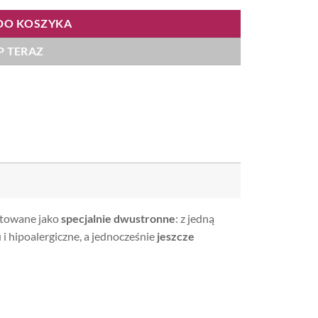
DO KOSZYKA
P TERAZ
ktowane jako
specjalnie dwustronne
: z jedną
 hipoalergiczne, a jednocześnie
jeszcze