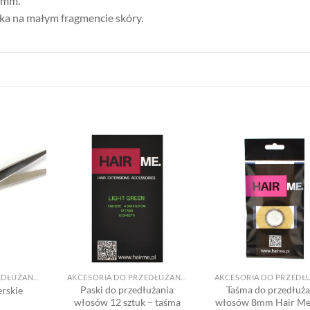
0mm.
ka na małym fragmencie skóry.
Dodaj
Dodaj
do listy
do listy
d
życzeń
życzeń
ż
+
+
AKCESORIA DO PRZEDŁUŻANIA
AKCESORIA DO PRZEDŁUŻANIA
Paski do przedłużania
Taśma do przedłuża
erskie
włosów 12 sztuk – taśma
włosów 8mm Hair Me 